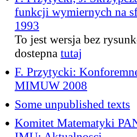
funkcji wymiernych na s
1993
To jest wersja bez rysun
dostepna
tutaj
F. Przytycki: Konforemn
MIMUW 2008
Some unpublished texts
Komitet Matematyki PA
IMU: Aktualnosci