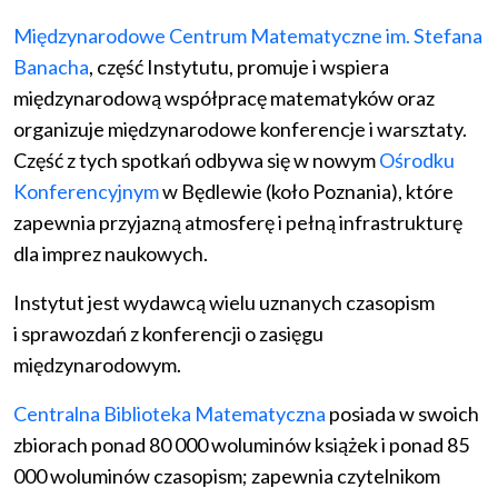
Międzynarodowe Centrum Matematyczne im. Stefana
Banacha
, część Instytutu, promuje i wspiera
międzynarodową współpracę matematyków oraz
organizuje międzynarodowe konferencje i warsztaty.
Część z tych spotkań odbywa się w nowym
Ośrodku
Konferencyjnym
w Będlewie (koło Poznania), które
zapewnia przyjazną atmosferę i pełną infrastrukturę
dla imprez naukowych.
Instytut jest wydawcą wielu uznanych czasopism
i sprawozdań z konferencji o zasięgu
międzynarodowym.
Centralna Biblioteka Matematyczna
posiada w swoich
zbiorach ponad 80 000 woluminów książek i ponad 85
000 woluminów czasopism; zapewnia czytelnikom