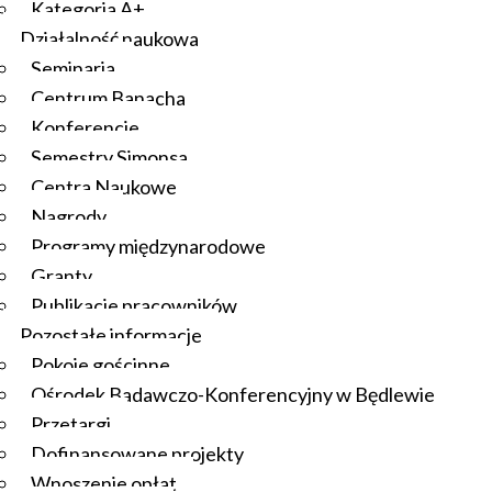
Kategoria A+
Działalność naukowa
Seminaria
Centrum Banacha
Konferencje
Semestry Simonsa
Centra Naukowe
Nagrody
Programy międzynarodowe
Granty
Publikacje pracowników
Pozostałe informacje
Pokoje gościnne
Ośrodek Badawczo-Konferencyjny w Będlewie
Przetargi
Dofinansowane projekty
Wnoszenie opłat