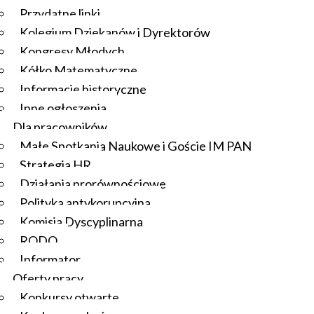
Przydatne linki
Kolegium Dziekanów i Dyrektorów
Kongresy Młodych
Kółko Matematyczne
Informacje historyczne
Inne ogłoszenia
Dla pracowników
Małe Spotkania Naukowe i Goście IM PAN
Strategia HR
Działania prorównościowe
Polityka antykorupcyjna
Komisja Dyscyplinarna
RODO
Informator
Oferty pracy
Konkursy otwarte