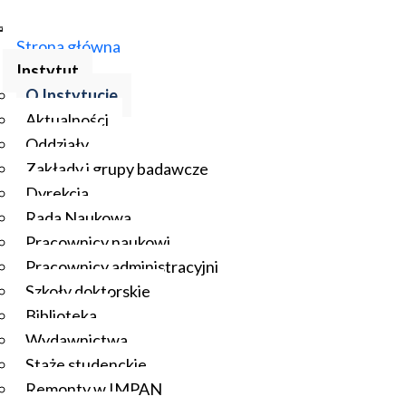
Strona główna
Instytut
O Instytucie
Aktualności
Oddziały
Zakłady i grupy badawcze
Dyrekcja
Rada Naukowa
Pracownicy naukowi
Pracownicy administracyjni
Szkoły doktorskie
Biblioteka
Wydawnictwa
Staże studenckie
Remonty w IMPAN