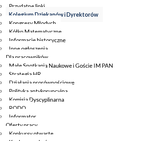
Przydatne linki
Kolegium Dziekanów i Dyrektorów
Kongresy Młodych
Kółko Matematyczne
Informacje historyczne
Inne ogłoszenia
Dla pracowników
Małe Spotkania Naukowe i Goście IM PAN
Strategia HR
Działania prorównościowe
Polityka antykorupcyjna
Komisja Dyscyplinarna
RODO
Informator
Oferty pracy
Konkursy otwarte