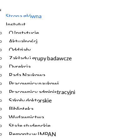
Strona główna
Instytut
O Instytucie
Aktualności
Oddziały
Zakłady i grupy badawcze
Dyrekcja
Rada Naukowa
Pracownicy naukowi
Pracownicy administracyjni
Szkoły doktorskie
Biblioteka
Wydawnictwa
Staże studenckie
Remonty w IMPAN