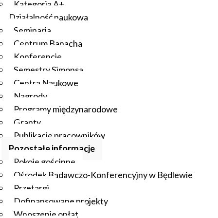
Kategoria A+
Działalność naukowa
Seminaria
Centrum Banacha
Konferencje
Semestry Simonsa
Centra Naukowe
Nagrody
Programy międzynarodowe
Granty
Publikacje pracowników
Pozostałe informacje
Pokoje gościnne
Ośrodek Badawczo-Konferencyjny w Będlewie
Przetargi
Dofinansowane projekty
Wnoszenie opłat