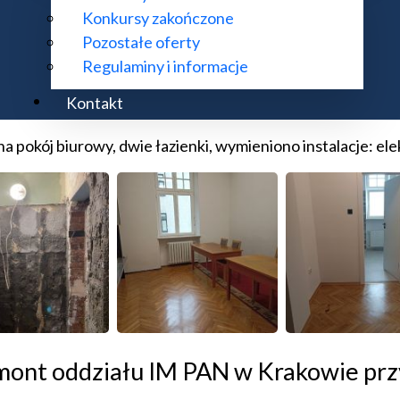
Konkursy zakończone
Pozostałe oferty
Regulaminy i informacje
nt oddziału IM PAN we Wrocławiu przy
Kontakt
okój biurowy, dwie łazienki, wymieniono instalacje: elekt
emont oddziału IM PAN w Krakowie prz