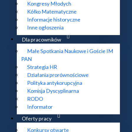
Kongresy Młodych
Kółko Matematyczne
Informacje historyczne
Inne ogłoszenia
Dla pracowników
Małe Spotkania Naukowe i Goście IM
PAN
Strategia HR
Działania prorównościowe
Polityka antykorupcyjna
Komisja Dyscyplinarna
RODO
Informator
Oferty pracy
Konkursy otwarte