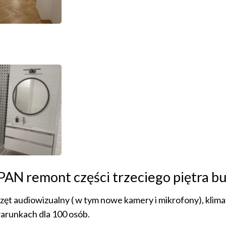
AN remont części trzeciego piętra bud
zęt audiowizualny ( w tym nowe kamery i mikrofony), klim
arunkach dla 100 osób.