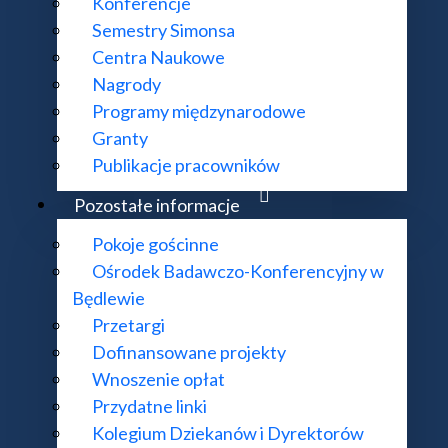
Konferencje
Semestry Simonsa
Centra Naukowe
Nagrody
Programy międzynarodowe
Granty
Publikacje pracowników
Pozostałe informacje
Pokoje gościnne
Ośrodek Badawczo-Konferencyjny w
Będlewie
Przetargi
Dofinansowane projekty
Wnoszenie opłat
Przydatne linki
Kolegium Dziekanów i Dyrektorów
eprowadzono szereg remontów.