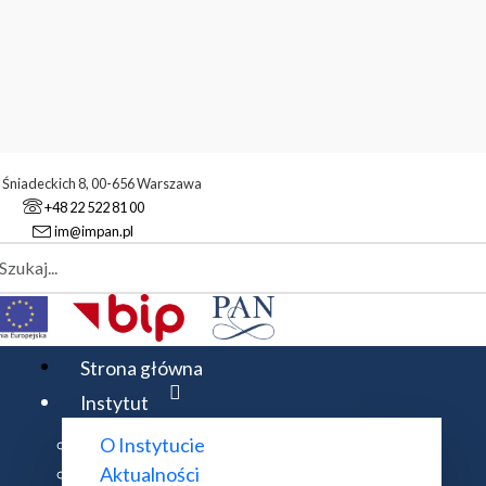
. Śniadeckich 8, 00-656 Warszawa
+48 22 522 81 00
im@impan.pl
aj
onty w IMPAN
Strona główna
Instytut
O Instytucie
 i po
Aktualności