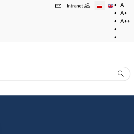
Wybierz swój język
A
Intranet
A+
A++