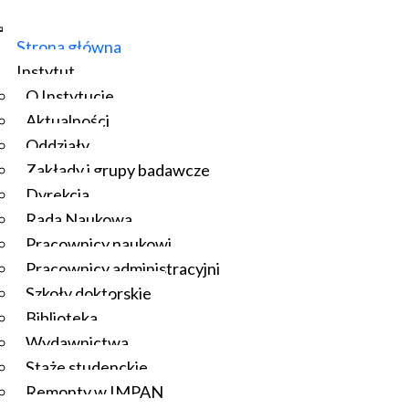
Strona główna
Instytut
O Instytucie
Aktualności
Oddziały
Zakłady i grupy badawcze
Dyrekcja
Rada Naukowa
Pracownicy naukowi
Pracownicy administracyjni
Szkoły doktorskie
Biblioteka
Wydawnictwa
Staże studenckie
Remonty w IMPAN