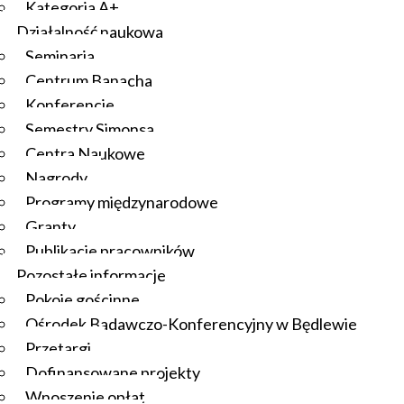
Kategoria A+
Działalność naukowa
Seminaria
Centrum Banacha
Konferencje
Semestry Simonsa
Centra Naukowe
Nagrody
Programy międzynarodowe
Granty
Publikacje pracowników
Pozostałe informacje
Pokoje gościnne
Ośrodek Badawczo-Konferencyjny w Będlewie
Przetargi
Dofinansowane projekty
Wnoszenie opłat