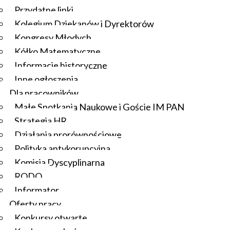
Przydatne linki
Kolegium Dziekanów i Dyrektorów
Kongresy Młodych
Kółko Matematyczne
Informacje historyczne
Inne ogłoszenia
Dla pracowników
Małe Spotkania Naukowe i Goście IM PAN
Strategia HR
Działania prorównościowe
Polityka antykorupcyjna
Komisja Dyscyplinarna
RODO
Informator
Oferty pracy
Konkursy otwarte