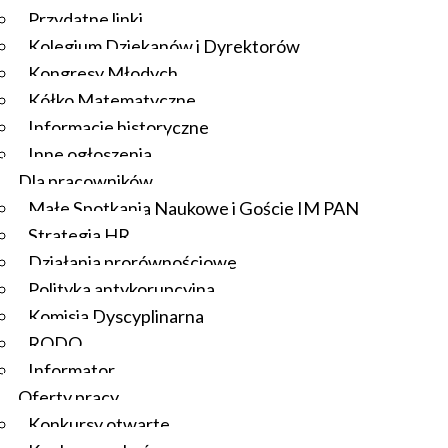
Przydatne linki
Kolegium Dziekanów i Dyrektorów
Kongresy Młodych
Kółko Matematyczne
Informacje historyczne
Inne ogłoszenia
Dla pracowników
Małe Spotkania Naukowe i Goście IM PAN
Strategia HR
Działania prorównościowe
Polityka antykorupcyjna
Komisja Dyscyplinarna
RODO
Informator
Oferty pracy
Konkursy otwarte