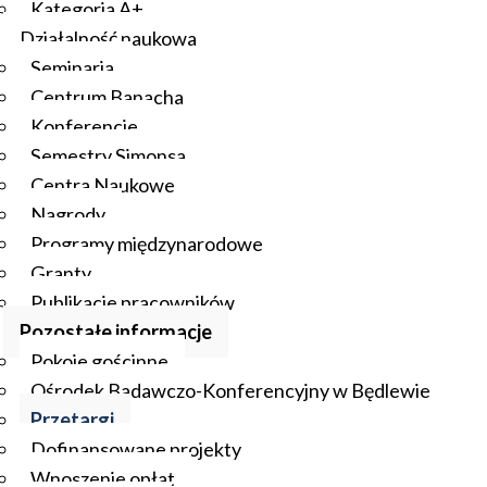
Kategoria A+
Działalność naukowa
Seminaria
Centrum Banacha
Konferencje
Semestry Simonsa
Centra Naukowe
Nagrody
Programy międzynarodowe
Granty
Publikacje pracowników
Pozostałe informacje
Pokoje gościnne
Ośrodek Badawczo-Konferencyjny w Będlewie
Przetargi
Dofinansowane projekty
Wnoszenie opłat