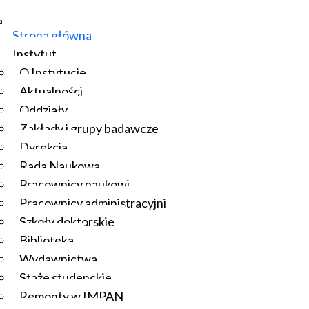
Strona główna
Instytut
O Instytucie
Aktualności
Oddziały
Zakłady i grupy badawcze
Dyrekcja
Rada Naukowa
Pracownicy naukowi
Pracownicy administracyjni
Szkoły doktorskie
Biblioteka
Wydawnictwa
Staże studenckie
Remonty w IMPAN