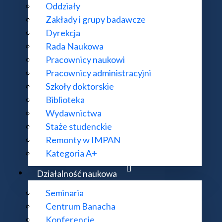
Oddziały
Zakłady i grupy badawcze
Dyrekcja
Rada Naukowa
Pracownicy naukowi
Pracownicy administracyjni
Szkoły doktorskie
Biblioteka
Wydawnictwa
Staże studenckie
Remonty w IMPAN
Kategoria A+
Działalność naukowa
Seminaria
Centrum Banacha
Konferencje