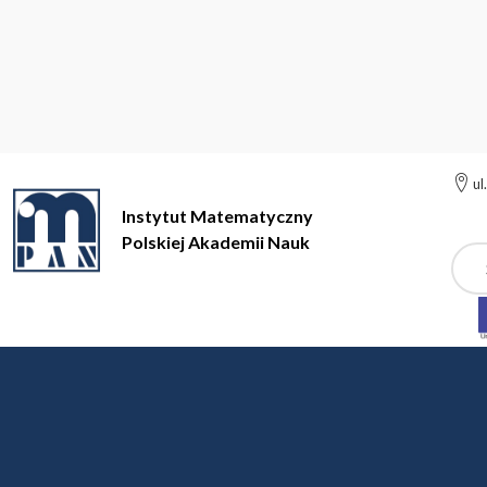
ul
Instytut Matematyczny
Polskiej Akademii Nauk
Szuk
Instytut Matematyczny Polskiej Akademii Nauk
Pozostałe info
Kongresy Młodych
Dziewiąty Kongres Młodych Matematyków Polskich