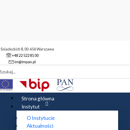
. Śniadeckich 8, 00-656 Warszawa
+48 22 522 81 00
im@impan.pl
aj
rmacje
Kongresy Młodych
Strona główna
Instytut
O Instytucie
Aktualności