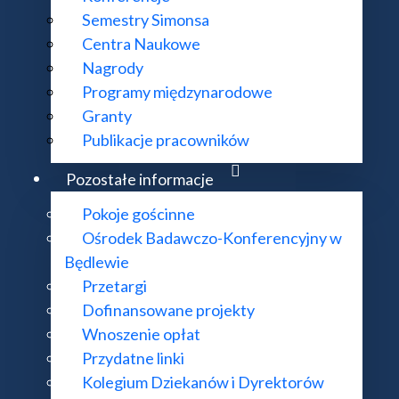
Semestry Simonsa
Centra Naukowe
Nagrody
Programy międzynarodowe
Granty
Publikacje pracowników
Pozostałe informacje
Pokoje gościnne
Ośrodek Badawczo-Konferencyjny w
Będlewie
Przetargi
Dofinansowane projekty
Wnoszenie opłat
Przydatne linki
Kolegium Dziekanów i Dyrektorów