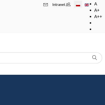
Wybierz swój język
A
Intranet
A+
A++