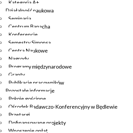
Kategoria A+
Działalność naukowa
Seminaria
Centrum Banacha
Konferencje
Semestry Simonsa
Centra Naukowe
Nagrody
Programy międzynarodowe
Granty
Publikacje pracowników
Pozostałe informacje
Pokoje gościnne
Ośrodek Badawczo-Konferencyjny w Będlewie
Przetargi
Dofinansowane projekty
Wnoszenie opłat