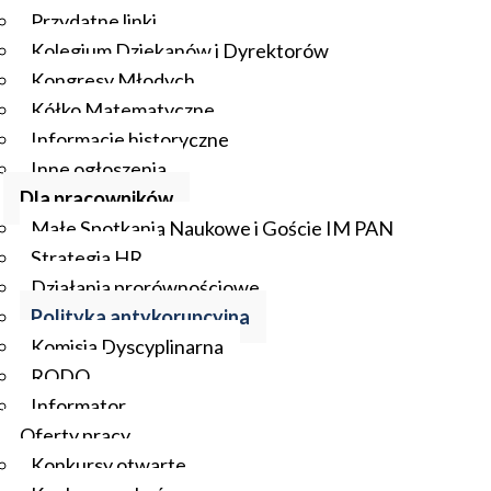
Przydatne linki
Kolegium Dziekanów i Dyrektorów
Kongresy Młodych
Kółko Matematyczne
Informacje historyczne
Inne ogłoszenia
Dla pracowników
Małe Spotkania Naukowe i Goście IM PAN
Strategia HR
Działania prorównościowe
Polityka antykorupcyjna
Komisja Dyscyplinarna
RODO
Informator
Oferty pracy
Konkursy otwarte