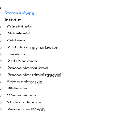
Strona główna
Instytut
O Instytucie
Aktualności
Oddziały
Zakłady i grupy badawcze
Dyrekcja
Rada Naukowa
Pracownicy naukowi
Pracownicy administracyjni
Szkoły doktorskie
Biblioteka
Wydawnictwa
Staże studenckie
Remonty w IMPAN