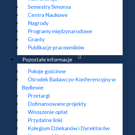
Semestry Simonsa
Centra Naukowe
Nagrody
Programy międzynarodowe
Granty
Publikacje pracowników
Pozostałe informacje
Pokoje gościnne
społu IM PAN
Ośrodek Badawczo-Konferencyjny w
Będlewie
Przetargi
Dofinansowane projekty
Wnoszenie opłat
Przydatne linki
Kolegium Dziekanów i Dyrektorów