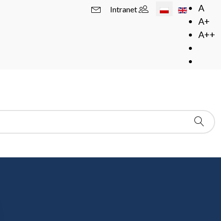
Wybierz swój język
A
Intranet
A+
A++