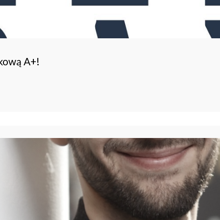
ukową A+!