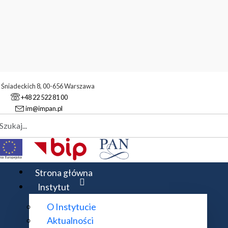
. Śniadeckich 8, 00-656 Warszawa
+48 22 522 81 00
im@impan.pl
aj
atyczny
Strona główna
Instytut
O Instytucie
Aktualności