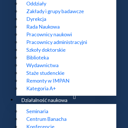
Oddziały
Zakłady i grupy badawcze
Dyrekcja
Rada Naukowa
Pracownicy naukowi
Pracownicy administracyjni
Szkoły doktorskie
Biblioteka
Wydawnictwa
Staże studenckie
Remonty w IMPAN
Kategoria A+
Działalność naukowa
Seminaria
Centrum Banacha
Konferencje