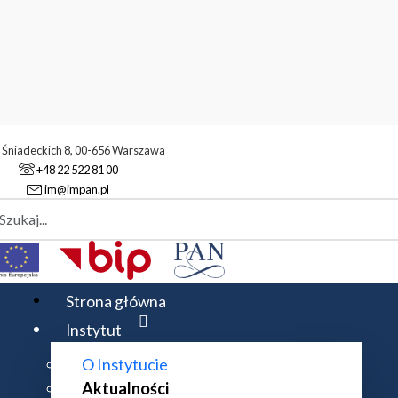
. Śniadeckich 8, 00-656 Warszawa
+48 22 522 81 00
im@impan.pl
aj
alności
Prof. Tadeusz Januszkiewicz laureatem Medalu im. Wacława 
Strona główna
Instytut
O Instytucie
REATEM MEDALU IM. WACŁAWA SIERPIŃ
Aktualności