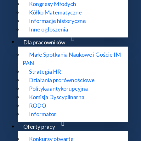
Kongresy Młodych
Kółko Matematyczne
Informacje historyczne
Inne ogłoszenia
Dla pracowników
Małe Spotkania Naukowe i Goście IM
PAN
Strategia HR
Działania prorównościowe
Polityka antykorupcyjna
Komisja Dyscyplinarna
RODO
Informator
Oferty pracy
Konkursy otwarte