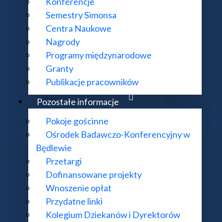
Konferencje
Semestry Simonsa
Centra Naukowe
Nagrody
Programy międzynarodowe
Granty
Publikacje pracowników
Pozostałe informacje
Pokoje gościnne
Ośrodek Badawczo-Konferencyjny w
Będlewie
Przetargi
Dofinansowane projekty
Wnoszenie opłat
Przydatne linki
Kolegium Dziekanów i Dyrektorów