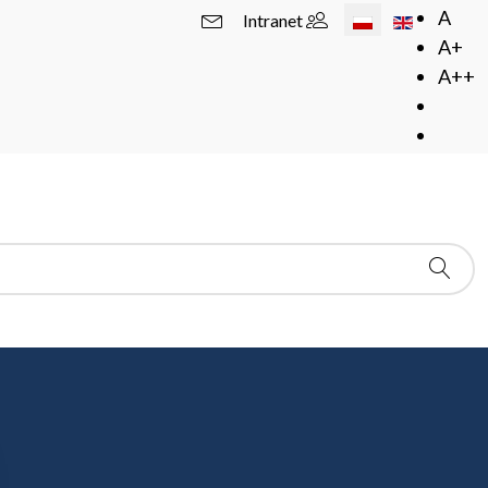
Wybierz swój język
A
Intranet
A+
A++
Sierpińskiego
SKIEGO