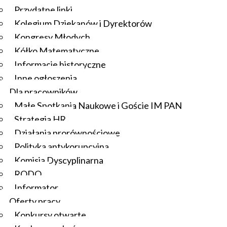
Przydatne linki
Kolegium Dziekanów i Dyrektorów
Kongresy Młodych
Kółko Matematyczne
Informacje historyczne
Inne ogłoszenia
Dla pracowników
Małe Spotkania Naukowe i Goście IM PAN
Strategia HR
Działania prorównościowe
Polityka antykorupcyjna
Komisja Dyscyplinarna
RODO
Informator
Oferty pracy
Konkursy otwarte