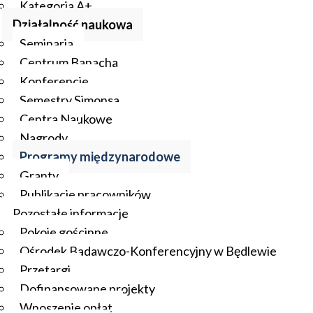
Kategoria A+
Działalność naukowa
Seminaria
Centrum Banacha
Konferencje
Semestry Simonsa
Centra Naukowe
Nagrody
Programy międzynarodowe
Granty
Publikacje pracowników
Pozostałe informacje
Pokoje gościnne
Ośrodek Badawczo-Konferencyjny w Będlewie
Przetargi
Dofinansowane projekty
Wnoszenie opłat