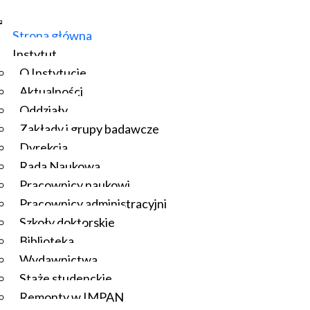
Strona główna
Instytut
O Instytucie
Aktualności
Oddziały
Zakłady i grupy badawcze
Dyrekcja
Rada Naukowa
Pracownicy naukowi
Pracownicy administracyjni
Szkoły doktorskie
Biblioteka
Wydawnictwa
Staże studenckie
Remonty w IMPAN