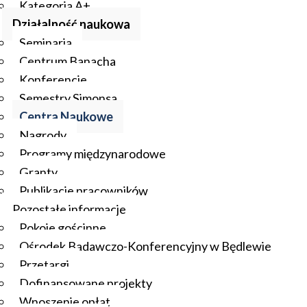
Kategoria A+
Działalność naukowa
Seminaria
Centrum Banacha
Konferencje
Semestry Simonsa
Centra Naukowe
Nagrody
Programy międzynarodowe
Granty
Publikacje pracowników
Pozostałe informacje
Pokoje gościnne
Ośrodek Badawczo-Konferencyjny w Będlewie
Przetargi
Dofinansowane projekty
Wnoszenie opłat