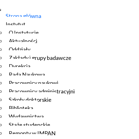
Strona główna
Instytut
O Instytucie
Aktualności
Oddziały
Zakłady i grupy badawcze
Dyrekcja
Rada Naukowa
Pracownicy naukowi
Pracownicy administracyjni
Szkoły doktorskie
Biblioteka
Wydawnictwa
Staże studenckie
Remonty w IMPAN