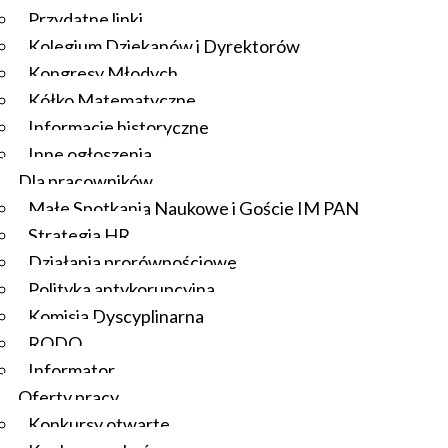
Przydatne linki
Kolegium Dziekanów i Dyrektorów
Kongresy Młodych
Kółko Matematyczne
Informacje historyczne
Inne ogłoszenia
Dla pracowników
Małe Spotkania Naukowe i Goście IM PAN
Strategia HR
Działania prorównościowe
Polityka antykorupcyjna
Komisja Dyscyplinarna
RODO
Informator
Oferty pracy
Konkursy otwarte