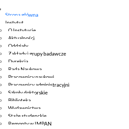
Strona główna
Instytut
O Instytucie
Aktualności
Oddziały
Zakłady i grupy badawcze
Dyrekcja
Rada Naukowa
Pracownicy naukowi
Pracownicy administracyjni
Szkoły doktorskie
Biblioteka
Wydawnictwa
Staże studenckie
Remonty w IMPAN