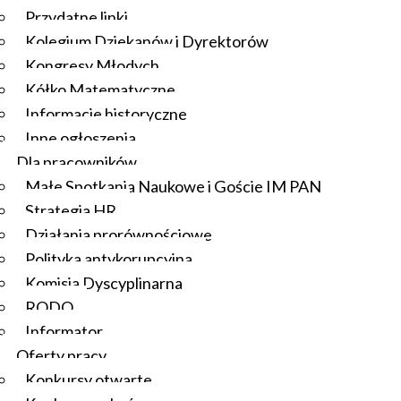
Przydatne linki
Kolegium Dziekanów i Dyrektorów
Kongresy Młodych
Kółko Matematyczne
Informacje historyczne
Inne ogłoszenia
Dla pracowników
Małe Spotkania Naukowe i Goście IM PAN
Strategia HR
Działania prorównościowe
Polityka antykorupcyjna
Komisja Dyscyplinarna
RODO
Informator
Oferty pracy
Konkursy otwarte