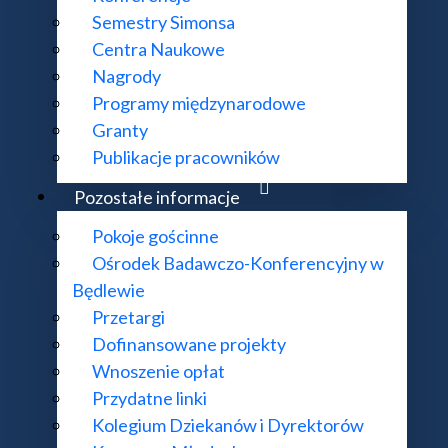
rocławska
Semestry Simonsa
Centra Naukowe
ki Stosowanej, Politechnika Łódzka
Nagrody
-Hutnicza im Stanisława Staszica w Krakowie
Programy międzynarodowe
Granty
ika Rzeszowska
Publikacje pracowników
rmińsko-Mazurski
Pozostałe informacje
Pokoje gościnne
Ośrodek Badawczo-Konferencyjny w
Będlewie
Przetargi
ana Wyszyńskiego
Dofinansowane projekty
et Komisji Edukacji Narodowej
Wnoszenie opłat
Przydatne linki
Kolegium Dziekanów i Dyrektorów