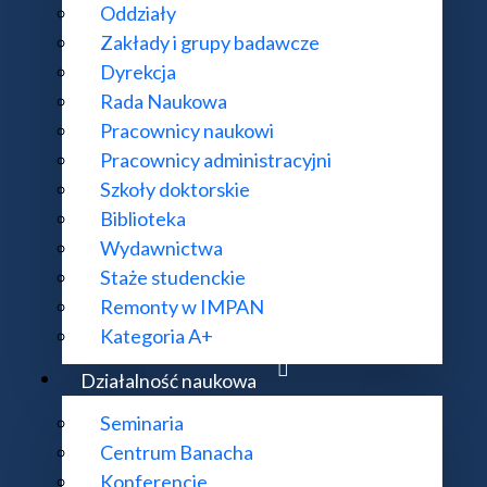
Oddziały
 Adama Mickiewicza
Zakłady i grupy badawcze
ński
Dyrekcja
Rada Naukowa
elloński
Pracownicy naukowi
Pracownicy administracyjni
Szkoły doktorskie
ołaja Kopernika
Biblioteka
Wydawnictwa
Staże studenckie
wersytet Warszawski
Remonty w IMPAN
Kategoria A+
ocławski
Działalność naukowa
iwersytet Zielonogórski
Seminaria
chnika Warszawska
Centrum Banacha
Konferencje