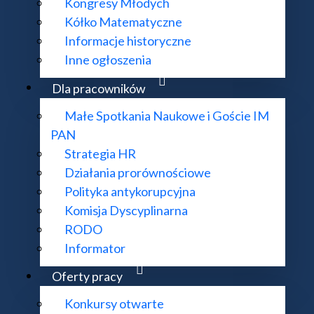
Kongresy Młodych
Cele
Kółko Matematyczne
Informacje historyczne
Inne ogłoszenia
List otwarty
Dla pracowników
Małe Spotkania Naukowe i Goście IM
PAN
Jednostki
Strategia HR
Działania prorównościowe
Polityka antykorupcyjna
Spotkania
Komisja Dyscyplinarna
RODO
Informator
Oferty pracy
Konkursy otwarte