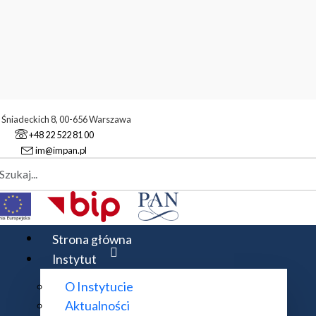
. Śniadeckich 8, 00-656 Warszawa
+48 22 522 81 00
im@impan.pl
aj
Strona główna
Instytut
O Instytucie
Aktualności