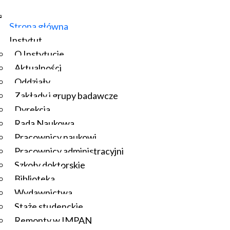
Strona główna
Instytut
O Instytucie
Aktualności
Oddziały
Zakłady i grupy badawcze
Dyrekcja
Rada Naukowa
Pracownicy naukowi
Pracownicy administracyjni
Szkoły doktorskie
Biblioteka
Wydawnictwa
Staże studenckie
Remonty w IMPAN