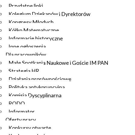
Przydatne linki
Kolegium Dziekanów i Dyrektorów
Kongresy Młodych
Kółko Matematyczne
Informacje historyczne
Inne ogłoszenia
Dla pracowników
Małe Spotkania Naukowe i Goście IM PAN
Strategia HR
Działania prorównościowe
Polityka antykorupcyjna
Komisja Dyscyplinarna
RODO
Informator
Oferty pracy
Konkursy otwarte