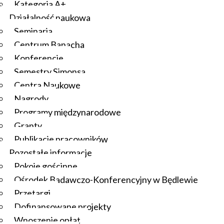
Kategoria A+
Działalność naukowa
Seminaria
Centrum Banacha
Konferencje
Semestry Simonsa
Centra Naukowe
Nagrody
Programy międzynarodowe
Granty
Publikacje pracowników
Pozostałe informacje
Pokoje gościnne
Ośrodek Badawczo-Konferencyjny w Będlewie
Przetargi
Dofinansowane projekty
Wnoszenie opłat