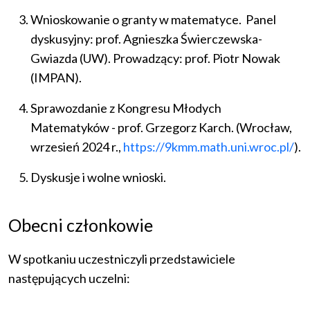
Wnioskowanie o granty w matematyce. Panel
dyskusyjny: prof. Agnieszka Świerczewska-
Gwiazda (UW). Prowadzący: prof. Piotr Nowak
(IMPAN).
Sprawozdanie z Kongresu Młodych
Matematyków - prof. Grzegorz Karch. (Wrocław,
wrzesień 2024 r.,
https://9kmm.math.uni.wroc.pl/
).
Dyskusje i wolne wnioski.
Obecni członkowie
W spotkaniu uczestniczyli przedstawiciele
następujących uczelni: