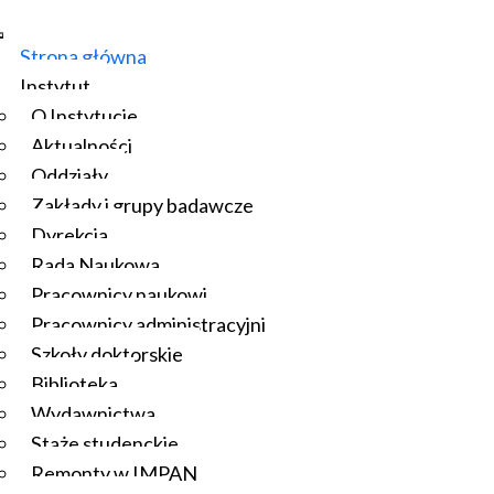
Strona główna
Instytut
O Instytucie
Aktualności
Oddziały
Zakłady i grupy badawcze
Dyrekcja
Rada Naukowa
Pracownicy naukowi
Pracownicy administracyjni
Szkoły doktorskie
Biblioteka
Wydawnictwa
Staże studenckie
Remonty w IMPAN