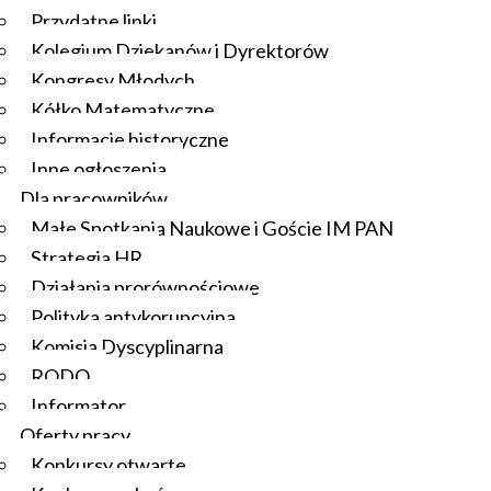
Przydatne linki
Kolegium Dziekanów i Dyrektorów
Kongresy Młodych
Kółko Matematyczne
Informacje historyczne
Inne ogłoszenia
Dla pracowników
Małe Spotkania Naukowe i Goście IM PAN
Strategia HR
Działania prorównościowe
Polityka antykorupcyjna
Komisja Dyscyplinarna
RODO
Informator
Oferty pracy
Konkursy otwarte