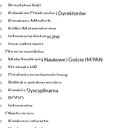
Przydatne linki
Kolegium Dziekanów i Dyrektorów
Kongresy Młodych
Kółko Matematyczne
Informacje historyczne
Inne ogłoszenia
Dla pracowników
Małe Spotkania Naukowe i Goście IM PAN
Strategia HR
Działania prorównościowe
Polityka antykorupcyjna
Komisja Dyscyplinarna
RODO
Informator
Oferty pracy
Konkursy otwarte