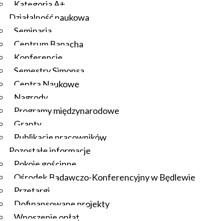
Kategoria A+
Działalność naukowa
Seminaria
Centrum Banacha
Konferencje
Semestry Simonsa
Centra Naukowe
Nagrody
Programy międzynarodowe
Granty
Publikacje pracowników
Pozostałe informacje
Pokoje gościnne
Ośrodek Badawczo-Konferencyjny w Będlewie
Przetargi
Dofinansowane projekty
Wnoszenie opłat