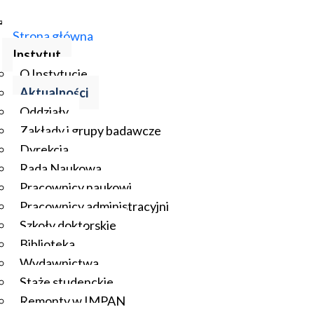
Strona główna
Instytut
O Instytucie
Aktualności
Oddziały
Zakłady i grupy badawcze
Dyrekcja
Rada Naukowa
Pracownicy naukowi
Pracownicy administracyjni
Szkoły doktorskie
Biblioteka
Wydawnictwa
Staże studenckie
Remonty w IMPAN