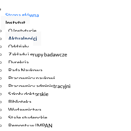
Strona główna
Instytut
O Instytucie
Aktualności
Oddziały
Zakłady i grupy badawcze
Dyrekcja
Rada Naukowa
Pracownicy naukowi
Pracownicy administracyjni
Szkoły doktorskie
Biblioteka
Wydawnictwa
Staże studenckie
Remonty w IMPAN