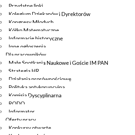
Przydatne linki
Kolegium Dziekanów i Dyrektorów
Kongresy Młodych
Kółko Matematyczne
Informacje historyczne
Inne ogłoszenia
Dla pracowników
Małe Spotkania Naukowe i Goście IM PAN
Strategia HR
Działania prorównościowe
Polityka antykorupcyjna
Komisja Dyscyplinarna
RODO
Informator
Oferty pracy
Konkursy otwarte