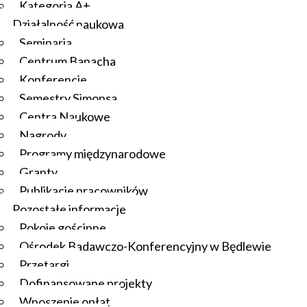
Kategoria A+
Działalność naukowa
Seminaria
Centrum Banacha
Konferencje
Semestry Simonsa
Centra Naukowe
Nagrody
Programy międzynarodowe
Granty
Publikacje pracowników
Pozostałe informacje
Pokoje gościnne
Ośrodek Badawczo-Konferencyjny w Będlewie
Przetargi
Dofinansowane projekty
Wnoszenie opłat