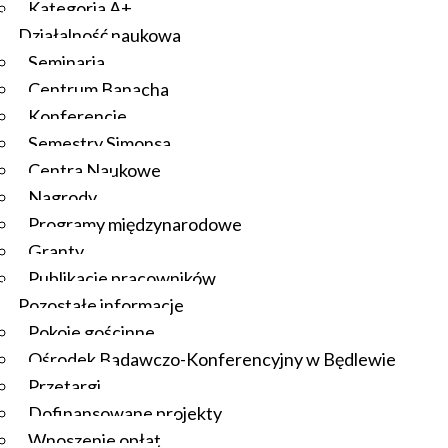
Kategoria A+
Działalność naukowa
Seminaria
Centrum Banacha
Konferencje
Semestry Simonsa
Centra Naukowe
Nagrody
Programy międzynarodowe
Granty
Publikacje pracowników
Pozostałe informacje
Pokoje gościnne
Ośrodek Badawczo-Konferencyjny w Będlewie
Przetargi
Dofinansowane projekty
Wnoszenie opłat