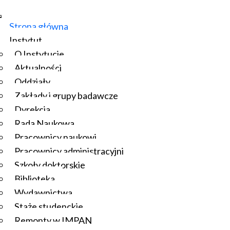
Strona główna
Instytut
O Instytucie
Aktualności
Oddziały
Zakłady i grupy badawcze
Dyrekcja
Rada Naukowa
Pracownicy naukowi
Pracownicy administracyjni
Szkoły doktorskie
Biblioteka
Wydawnictwa
Staże studenckie
Remonty w IMPAN