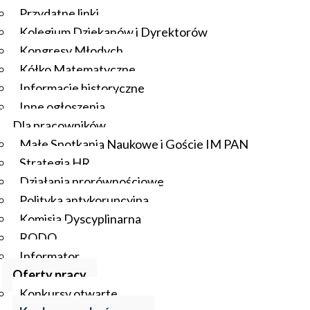
Przydatne linki
Kolegium Dziekanów i Dyrektorów
Kongresy Młodych
Kółko Matematyczne
Informacje historyczne
Inne ogłoszenia
Dla pracowników
Małe Spotkania Naukowe i Goście IM PAN
Strategia HR
Działania prorównościowe
Polityka antykorupcyjna
Komisja Dyscyplinarna
RODO
Informator
Oferty pracy
Konkursy otwarte