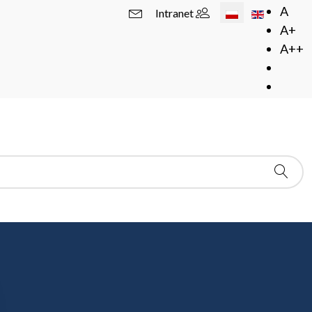
Wybierz swój język
A
Intranet
A+
A++
argsyan)