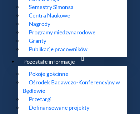
Semestry Simonsa
Centra Naukowe
Nagrody
Programy międzynarodowe
KONTAKT:
DODATKOWE 
Granty
ul. Śniadeckich 8, 00-656 Warszawa
Deklaracja do
Publikacje pracowników
22 522 81 00
Mapa strony
Pozostałe informacje
im@impan.pl
Pokoje gościnne
Ośrodek Badawczo-Konferencyjny w
Będlewie
mat działania strony i treści na niej zawartych proszę kierować na adres
supo
Przetargi
 Matematyczny Polskiej Akademii Nauk. Wszelkie prawa zastrzeżone. Rea
Dofinansowane projekty
Wnoszenie opłat
Przydatne linki
Kolegium Dziekanów i Dyrektorów