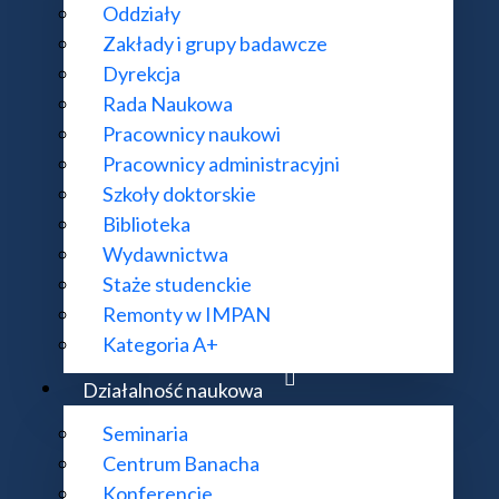
Oddziały
Zakłady i grupy badawcze
terminacja
Dyrekcja
Rada Naukowa
Pracownicy naukowi
Pracownicy administracyjni
Szkoły doktorskie
Biblioteka
Wydawnictwa
Staże studenckie
Remonty w IMPAN
Kategoria A+
Działalność naukowa
Seminaria
Centrum Banacha
Konferencje