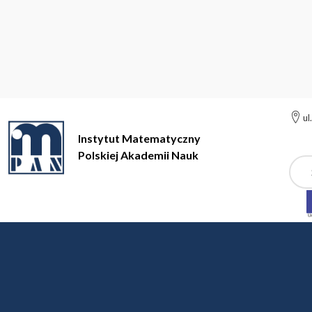
ul
Instytut Matematyczny
Polskiej Akademii Nauk
Szuk
Instytut Matematyczny Polskiej Akademii Nauk
Oferty pracy
Konkurs na stanowisko podoktorskie w grancie NCN Weave-UNIS
Konkursy zakończone
Konkurs na stanowisko podoktorskie