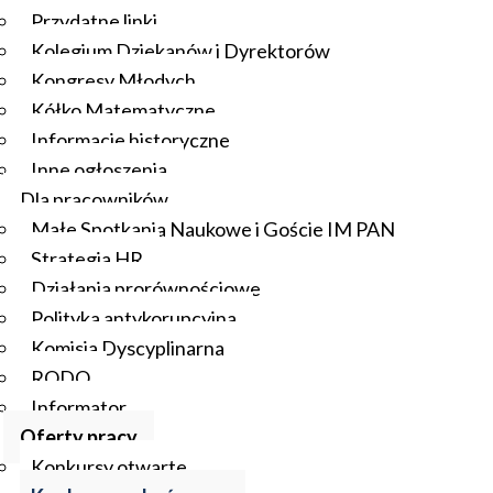
Przydatne linki
Kolegium Dziekanów i Dyrektorów
Kongresy Młodych
Kółko Matematyczne
Informacje historyczne
Inne ogłoszenia
Dla pracowników
Małe Spotkania Naukowe i Goście IM PAN
Strategia HR
Działania prorównościowe
Polityka antykorupcyjna
Komisja Dyscyplinarna
RODO
Informator
Oferty pracy
Konkursy otwarte