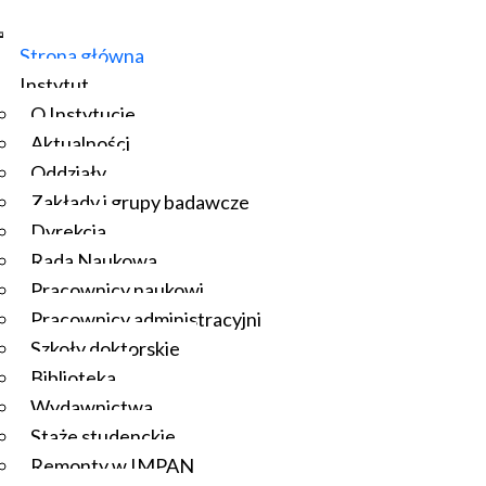
Strona główna
Instytut
O Instytucie
Aktualności
Oddziały
Zakłady i grupy badawcze
Dyrekcja
Rada Naukowa
Pracownicy naukowi
Pracownicy administracyjni
Szkoły doktorskie
Biblioteka
Wydawnictwa
Staże studenckie
Remonty w IMPAN