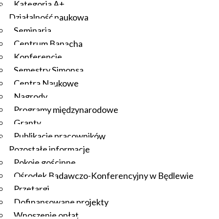
Kategoria A+
Działalność naukowa
Seminaria
Centrum Banacha
Konferencje
Semestry Simonsa
Centra Naukowe
Nagrody
Programy międzynarodowe
Granty
Publikacje pracowników
Pozostałe informacje
Pokoje gościnne
Ośrodek Badawczo-Konferencyjny w Będlewie
Przetargi
Dofinansowane projekty
Wnoszenie opłat