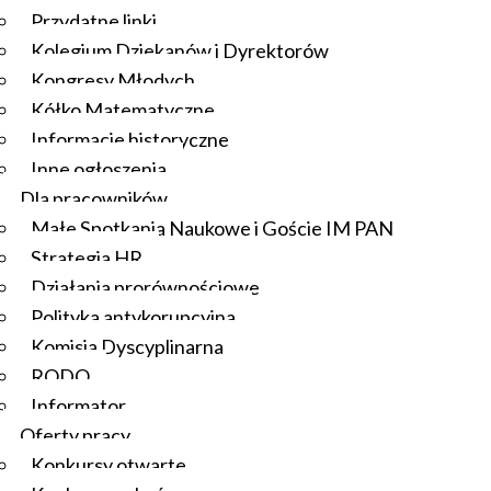
Przydatne linki
Kolegium Dziekanów i Dyrektorów
Kongresy Młodych
Kółko Matematyczne
Informacje historyczne
Inne ogłoszenia
Dla pracowników
Małe Spotkania Naukowe i Goście IM PAN
Strategia HR
Działania prorównościowe
Polityka antykorupcyjna
Komisja Dyscyplinarna
RODO
Informator
Oferty pracy
Konkursy otwarte