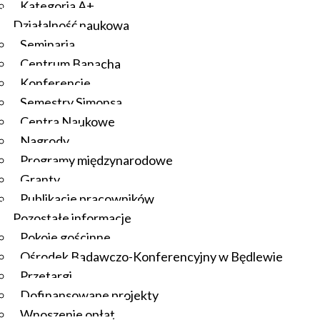
Kategoria A+
Działalność naukowa
Seminaria
Centrum Banacha
Konferencje
Semestry Simonsa
Centra Naukowe
Nagrody
Programy międzynarodowe
Granty
Publikacje pracowników
Pozostałe informacje
Pokoje gościnne
Ośrodek Badawczo-Konferencyjny w Będlewie
Przetargi
Dofinansowane projekty
Wnoszenie opłat