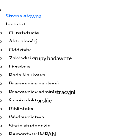
Strona główna
Instytut
O Instytucie
Aktualności
Oddziały
Zakłady i grupy badawcze
Dyrekcja
Rada Naukowa
Pracownicy naukowi
Pracownicy administracyjni
Szkoły doktorskie
Biblioteka
Wydawnictwa
Staże studenckie
Remonty w IMPAN