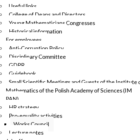
Useful links
College of Deans and Directors
Young Mathematicians Congresses
Historical information
For employees
Anti-Corruption Policy
Disciplinary Committee
GDPR
Guidebook
Small Scientific Meetings and Guests of the Institute 
Mathematics of the Polish Academy of Sciences (IM
PAN)
HR strategy
Pro-equality activities
Works Council
Lecture notes