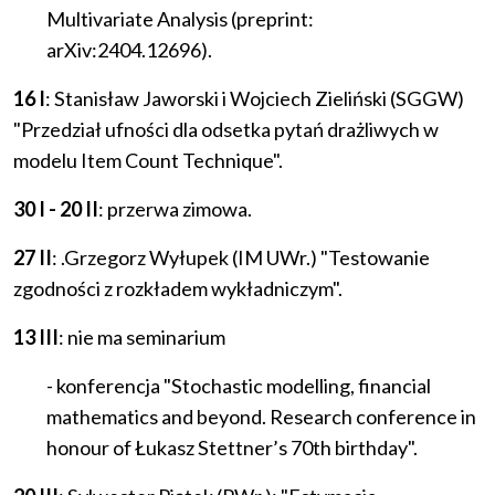
Multivariate Analysis (preprint:
arXiv:2404.12696).
16 I
: Stanisław Jaworski i Wojciech Zieliński (SGGW)
"Przedział ufności dla odsetka pytań drażliwych w
modelu Item Count Technique".
30 I - 20 II
: przerwa zimowa.
27 II
: .Grzegorz Wyłupek (IM UWr.) "Testowanie
zgodności z rozkładem wykładniczym".
13 III
: nie ma seminarium
- konferencja "Stochastic modelling, financial
mathematics and beyond. Research conference in
honour of Łukasz Stettner’s 70th birthday".