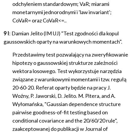
odchyleniem standardowym; VaR; miarami
monetarnymi jednorodnymi i 'law invariant';
CoVaR= oraz CoVaR<=..
9 I
: Damian Jelito (IM UJ) "Test zgodności dla kopul
gaussowskich oparty na warunkowych momentach".
Przedstawimy test pozwalający na zweryfikowanie
hipotezy o gaussowskiej strukturze zależności
wektora losowego. Test wykorzystuje narzędzia
związane z warunkowymi momentami i tzw. regułą
20-60-20. Referat oparty będzie na pracy J.
Woźny, P. Jaworski, D. Jelito. M. Pitera, and A.
Wyłomańska, "Gaussian dependence structure
pairwise goodness-of-fit testing based on
conditional covariance and the 20/60/20 rule",
zaakceptowanej do publikacji w Journal of