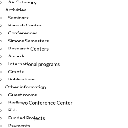
A+ Category
Activities
Seminars
Banach Center
Conferences
Simons Semesters
Research Centers
Awards
International programs
Grants
Publications
Other information
Guest rooms
Będlewo Conference Center
Bids
Funded Projects
Payments