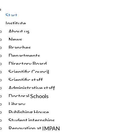
Start
Institute
About us
News
Branches
Departments
Directory Board
Scientific Council
Scientific staff
Administrative staff
Doctoral Schools
Library
Publishing House
Student internships
Renovation at IMPAN