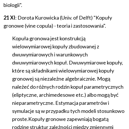
biologii".
21 XI
: Dorota Kurowicka (Univ. of Delft) "Kopuły
gronowe (vine copula) - teoria i zastosowania".
Kopuła gronowa jest konstrukcją
wielowymiarowej kopuły zbudowanej z
dwuwymiarowych i warunkowych
dwuwymiarowych kopuł. Dwuwymiarowe kopuły,
które są składnikami wielowymiarowej kopuły
gronowej są niezależne algebraicznie. Mogą
należeć do różnych rodzin kopuł parametrycznych
(eliptyczne, archimedesowe etc.) albo mogą być
nieparametryczne. Estymacja parametrów i
symulacje są w przypadku tych modeli stosunkowo
proste.Kopuły gronowe zapewniają bogatą
rodzinę struktur zależności między zmiennymi