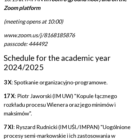
Zoom
platform
(meeting opens at 10:00)
www.zoom.us/j/8168185876
passcode: 444492
Schedule for the academic year
2024/2025
3 X
: Spotkanie organizacyjno-programowe.
17 X
: Piotr Jaworski (IM UW) "Kopule łącznego
rozkładu procesu Wienera oraz jego minimów i
maksimów".
7 XI
: Ryszard Rudnicki (IM UŚl./IMPAN) "Uogólnione
procesy semi-markowskie i ich zastosowania w