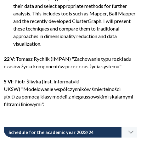
their data and select appropriate methods for further
analysis. This includes tools such as Mapper, Ball Mapper,
and the recently developed ClusterGraph. I will present
these techniques and compare them to traditional
approaches in dimensionality reduction and data
visualization.
22 V:
Tomasz Rychlik (IMPAN) "Zachowanie typu rozkładu
czasów życia komponentów przez czas życia systemu".
5 VI:
Piotr Śliwka (Inst. Informatyki
UKSW) "Modelowanie współczynni
ków śmiertelności
µ(x,t) za pomocą klasy modeli z niegaussowskimi skalarnymi
filtrami liniowymi".
Schedule for the academic year 2023/24