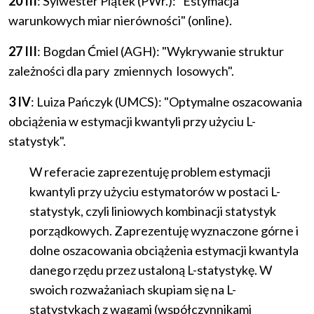
20 III
: Sylwester Piątek (PWr.): "Estymacja
warunkowych miar nierówności" (online).
27 III
: Bogdan Ćmiel (AGH): "Wykrywanie struktur
zależności dla pary zmiennych losowych".
3 IV
: Luiza Pańczyk (UMCS): "Optymalne oszacowania
obciążenia w estymacji kwantyli przy użyciu L-
statystyk".
W referacie zaprezentuję problem estymacji
kwantyli przy użyciu estymatorów w postaci L-
statystyk, czyli liniowych kombinacji statystyk
porządkowych. Zaprezentuję wyznaczone górne i
dolne oszacowania obciążenia estymacji kwantyla
danego rzędu przez ustaloną L-statystykę. W
swoich rozważaniach skupiam się na L-
statystykach z wagami (współczynnikami