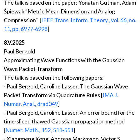
The talk is based on the paper: Yonatan Gutman, Adam
Śpiewak "Metric Mean Dimension and Analog
Compression" [
IEEE Trans. Inform. Theory , vol. 66, no.
11, pp. 6977-6998
]
8.V.2025
Paul Bergold
Approximating Wave Functions with the Gaussian
Wave Packet Transform
The talk is based on the following papers:
- Paul Bergold, Caroline Lasser, The Gaussian Wave
Packet Transform via Quadrature Rules [
IMA J.
Numer. Anal., drad049
]
- Paul Bergold, Caroline Lasser, An error bound for the
time-sliced thawed Gaussian propagation method
[
Numer. Math., 152, 511-551
]
- Xiangmeng Kong, Andreas Markmann, Victor S.