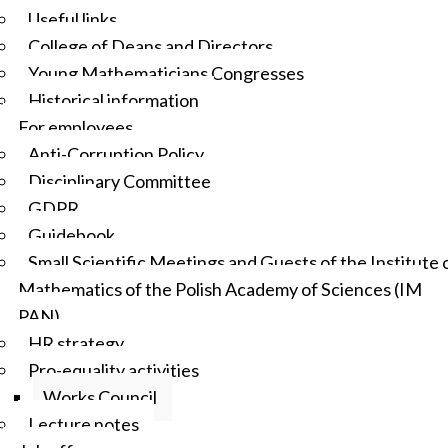
Useful links
College of Deans and Directors
Young Mathematicians Congresses
Historical information
For employees
Anti-Corruption Policy
Disciplinary Committee
GDPR
Guidebook
Small Scientific Meetings and Guests of the Institute 
Mathematics of the Polish Academy of Sciences (IM
PAN)
HR strategy
Pro-equality activities
Works Council
Lecture notes