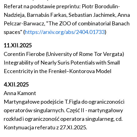
Referat na podstawie preprintu: Piotr Borodulin-
Nadzieja, Barnabás Farkas, Sebastian Jachimek, Anna
Pelczar-Barwacz, "The ZOO of combinatorial Banach
spaces" (
https://arxiv.org/abs/2404.01733
)
11.XII.2025
Corentin Fierobe (University of Rome Tor Vergata)
Integrability of Nearly Suris Potentials with Small
Eccentricity in the Frenkel–Kontorova Model
4.XII.2025
Anna Kamont
Martyngałowe podejście T.Figla do ograniczoności
operatorów singularnych. Część II - martyngałowy
rozkład i ograniczoność operatora singularneg, cd.
Kontynuacja referatu z 27.XI.2025.