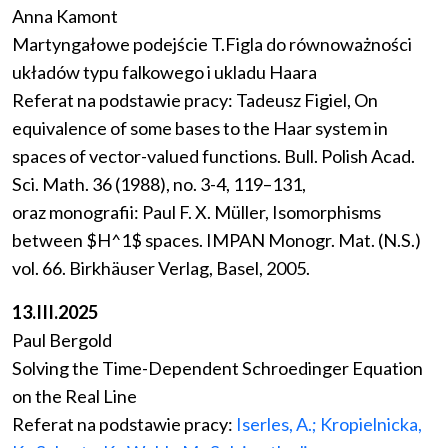
Anna Kamont
Martyngałowe podejście T.Figla do równoważności
układów typu falkowego i ukladu Haara
Referat na podstawie pracy: Tadeusz Figiel, On
equivalence of some bases to the Haar system in
spaces of vector-valued functions. Bull. Polish Acad.
Sci. Math. 36 (1988), no. 3-4, 119–131,
oraz monografii: Paul F. X. Müller, Isomorphisms
between $H^1$ spaces. IMPAN Monogr. Mat. (N.S.)
vol. 66. Birkhäuser Verlag, Basel, 2005.
13.III.2025
Paul Bergold
Solving the Time-Dependent Schroedinger Equation
on the Real Line
Referat na podstawie pracy:
Iserles, A.; Kropielnicka,