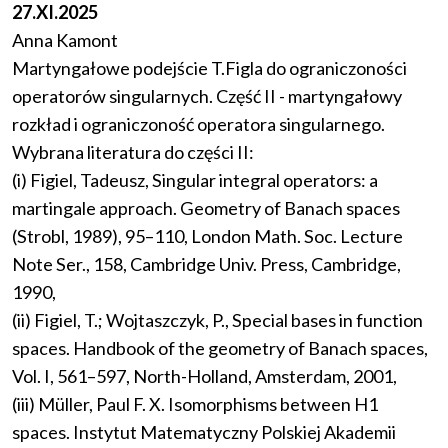
27.XI.2025
Anna Kamont
Martyngałowe podejście T.Figla do ograniczoności
operatorów singularnych. Część II - martyngałowy
rozkład i ograniczoność operatora singularnego.
Wybrana literatura do części II:
(i) Figiel, Tadeusz, Singular integral operators: a
martingale approach. Geometry of Banach spaces
(Strobl, 1989), 95–110, London Math. Soc. Lecture
Note Ser., 158, Cambridge Univ. Press, Cambridge,
1990,
(ii) Figiel, T.; Wojtaszczyk, P., Special bases in function
spaces. Handbook of the geometry of Banach spaces,
Vol. I, 561–597, North-Holland, Amsterdam, 2001,
(iii) Müller, Paul F. X. Isomorphisms between H1
spaces. Instytut Matematyczny Polskiej Akademii