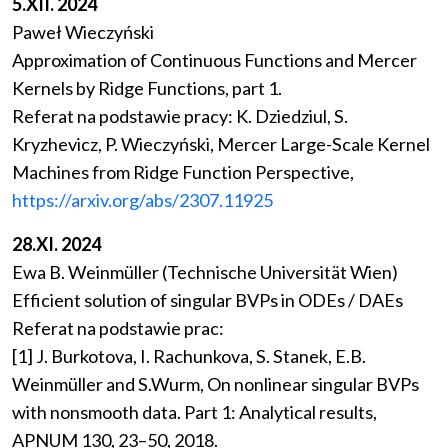
5.XII. 2024
Paweł Wieczyński
Approximation of Continuous Functions and Mercer
Kernels by Ridge Functions, part 1.
Referat na podstawie pracy: K. Dziedziul, S.
Kryzhevicz, P. Wieczyński, Mercer Large-Scale Kernel
Machines from Ridge Function Perspective,
https://arxiv.org/abs/2307.11925
28.XI. 2024
Ewa B. Weinmüller (Technische Universität Wien)
Efficient solution of singular BVPs in ODEs / DAEs
Referat na podstawie prac:
[1] J. Burkotova, I. Rachunkova, S. Stanek, E.B.
Weinmüller and S.Wurm, On nonlinear singular BVPs
with nonsmooth data. Part 1: Analytical results,
APNUM 130, 23–50, 2018.