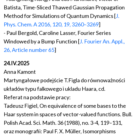
Batista, Time-Sliced Thawed Gaussian Propagation
Method for Simulations of Quantum Dynamics [
J.
Phys. Chem. A 2016, 120, 19, 3260–3269
]
- Paul Bergold, Caroline Lasser, Fourier Series
Windowed by a Bump Function [
J. Fourier An. Appl.,
26, Article number 65
]
24.IV.2025
Anna Kamont
Martyngałowe podejście T.Figla do równoważności
układów typu falkowego i ukladu Haara, cd.
Referat na podstawie pracy:
Tadeusz Figiel, On equivalence of some bases to the
Haar system in spaces of vector-valued functions. Bull.
Polish Acad. Sci. Math. 36 (1988), no. 3-4, 119–131,
oraz monografii: Paul F. X. Müller, Isomorphisms