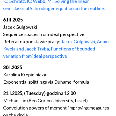
K.; Schratz, K.; Webb, M., Solving the linear
semiclassical Schrödinger equation on the real line.
6.III.2025
Jacek Gulgowski
Sequence spaces from ideal perspective
Referat na podstawie pracy:
Jacek Gulgowski, Adam
Kwela and Jacek Tryba, Functions of bounded
variation from ideal perspective
30.I.2025
Karolina Kropielnicka
Exponential splittings via Duhamel formula
21.I.2025, (
Tuesday
) godzina 12.00
Michael Lin (Ben Gurion University, Israel)
Convolution powers of moment-improving measures
on the circle