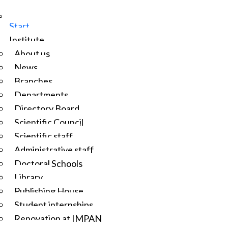
Start
Institute
About us
News
Branches
Departments
Directory Board
Scientific Council
Scientific staff
Administrative staff
Doctoral Schools
Library
Publishing House
Student internships
Renovation at IMPAN