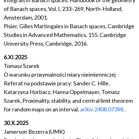
integrals in Banach spaces. Handbook of the geometry
of Banach spaces, Vol. I, 233–269, North-Holland,
Amsterdam, 2001.
Pisier, Gilles Martingales in Banach spaces. Cambridge
Studies in Advanced Mathematics, 155. Cambridge
University Press, Cambridge, 2016.
6.XI.2025
Tomasz Szarek
O warunku proxymalności miary nieimienniczej
Referat na podstawie pracy: Sander C. Hille,
Katarzyna Horbacz, Hanna Oppelmayer, Tomasz
Szarek, Proximality, stability, and central limit theorem
for random maps on an interval,
arXiv:2408.07398
.
30.X.2025
Jamerson Bezerra (UMK)