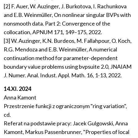
[2] F. Auer, W. Auzinger, J. Burkotova, I. Rachunkova
and E.B. Weinmüller, On nonlinear singular BVPs with
nonsmooth data. Part 2: Convergence of the
collocation, APNUM 171, 149–175, 2022.
[3] W. Auzinger, K.N. Burdeos, M. Fallahpour, O. Koch,
R.G. Mendoza and E.B. Weinmüller, A numerical
continuation method for parameter-dependent
boundary value problems using bvpsuite 2.0, JNAIAM
J. Numer. Anal. Indust. Appl. Math. 16, 1-13, 2022.
14.XI. 2024
Anna Kamont
Przestrzenie funkcji z ograniczonym "ring variation",
cd.
Referat na podstawie pracy: Jacek Gulgowski, Anna
Kamont, Markus Passenbrunner, "Properties of local