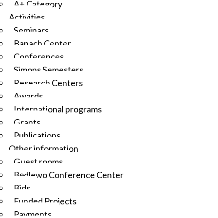
A+ Category
Activities
Seminars
Banach Center
Conferences
Simons Semesters
Research Centers
Awards
International programs
Grants
Publications
Other information
Guest rooms
Będlewo Conference Center
Bids
Funded Projects
Payments