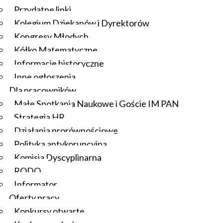
Przydatne linki
Kolegium Dziekanów i Dyrektorów
Kongresy Młodych
Kółko Matematyczne
Informacje historyczne
Inne ogłoszenia
Dla pracowników
Małe Spotkania Naukowe i Goście IM PAN
Strategia HR
Działania prorównościowe
Polityka antykorupcyjna
Komisja Dyscyplinarna
RODO
Informator
Oferty pracy
Konkursy otwarte