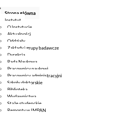
Strona główna
Instytut
O Instytucie
Aktualności
Oddziały
Zakłady i grupy badawcze
Dyrekcja
Rada Naukowa
Pracownicy naukowi
Pracownicy administracyjni
Szkoły doktorskie
Biblioteka
Wydawnictwa
Staże studenckie
Remonty w IMPAN