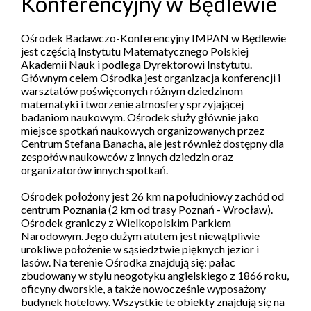
Konferencyjny w Będlewie
Ośrodek Badawczo-Konferencyjny IMPAN w Będlewie
jest częścią Instytutu Matematycznego Polskiej
Akademii Nauk i podlega Dyrektorowi Instytutu.
Głównym celem Ośrodka jest organizacja konferencji i
warsztatów poświęconych różnym dziedzinom
matematyki i tworzenie atmosfery sprzyjającej
badaniom naukowym. Ośrodek służy głównie jako
miejsce spotkań naukowych organizowanych przez
Centrum Stefana Banacha, ale jest również dostępny dla
zespołów naukowców z innych dziedzin oraz
organizatorów innych spotkań.
Ośrodek położony jest 26 km na południowy zachód od
centrum Poznania (2 km od trasy Poznań - Wrocław).
Ośrodek graniczy z Wielkopolskim Parkiem
Narodowym. Jego dużym atutem jest niewątpliwie
urokliwe położenie w sąsiedztwie pięknych jezior i
lasów. Na terenie Ośrodka znajdują się: pałac
zbudowany w stylu neogotyku angielskiego z 1866 roku,
oficyny dworskie, a także nowocześnie wyposażony
budynek hotelowy. Wszystkie te obiekty znajdują się na