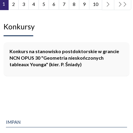
1
2
3
4
5
6
7
8
9
10
Strona 1 z 11
Konkursy
Konkurs na stanowisko postdoktorskie w grancie
NCN OPUS 30 "Geometria nieskończonych
tableaux Younga" (kier. P. Śniady)
IMPAN