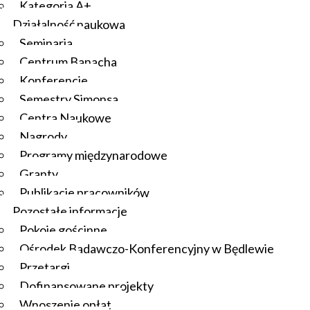
Kategoria A+
Działalność naukowa
Seminaria
Centrum Banacha
Konferencje
Semestry Simonsa
Centra Naukowe
Nagrody
Programy międzynarodowe
Granty
Publikacje pracowników
Pozostałe informacje
Pokoje gościnne
Ośrodek Badawczo-Konferencyjny w Będlewie
Przetargi
Dofinansowane projekty
Wnoszenie opłat