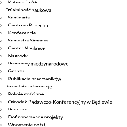
Kategoria A+
Działalność naukowa
Seminaria
Centrum Banacha
Konferencje
Semestry Simonsa
Centra Naukowe
Nagrody
Programy międzynarodowe
Granty
Publikacje pracowników
Pozostałe informacje
Pokoje gościnne
Ośrodek Badawczo-Konferencyjny w Będlewie
Przetargi
Dofinansowane projekty
Wnoszenie opłat