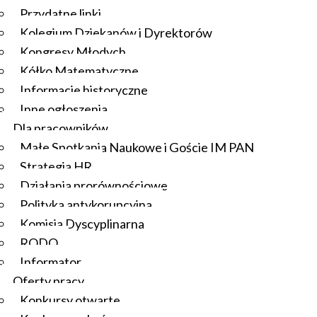
Przydatne linki
Kolegium Dziekanów i Dyrektorów
Kongresy Młodych
Kółko Matematyczne
Informacje historyczne
Inne ogłoszenia
Dla pracowników
Małe Spotkania Naukowe i Goście IM PAN
Strategia HR
Działania prorównościowe
Polityka antykorupcyjna
Komisja Dyscyplinarna
RODO
Informator
Oferty pracy
Konkursy otwarte