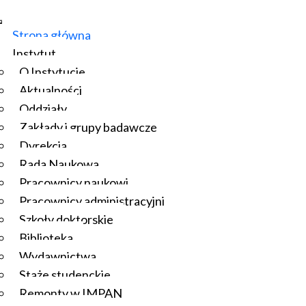
Strona główna
Instytut
O Instytucie
Aktualności
Oddziały
Zakłady i grupy badawcze
Dyrekcja
Rada Naukowa
Pracownicy naukowi
Pracownicy administracyjni
Szkoły doktorskie
Biblioteka
Wydawnictwa
Staże studenckie
Remonty w IMPAN