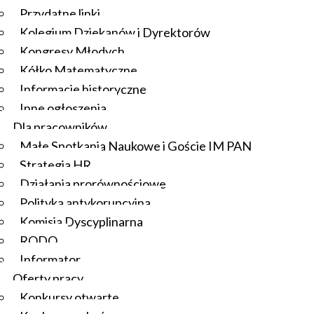
Przydatne linki
Kolegium Dziekanów i Dyrektorów
Kongresy Młodych
Kółko Matematyczne
Informacje historyczne
Inne ogłoszenia
Dla pracowników
Małe Spotkania Naukowe i Goście IM PAN
Strategia HR
Działania prorównościowe
Polityka antykorupcyjna
Komisja Dyscyplinarna
RODO
Informator
Oferty pracy
Konkursy otwarte