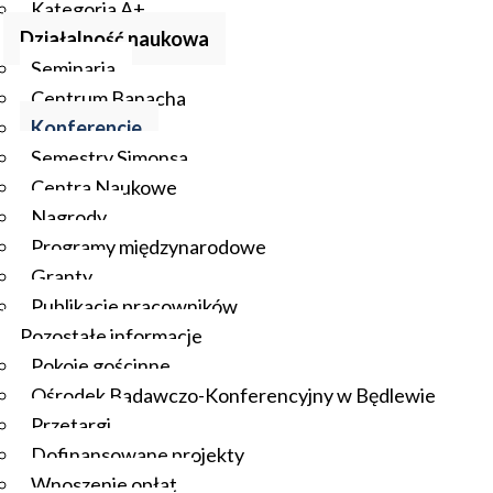
Kategoria A+
Działalność naukowa
Seminaria
Centrum Banacha
Konferencje
Semestry Simonsa
Centra Naukowe
Nagrody
Programy międzynarodowe
Granty
Publikacje pracowników
Pozostałe informacje
Pokoje gościnne
Ośrodek Badawczo-Konferencyjny w Będlewie
Przetargi
Dofinansowane projekty
Wnoszenie opłat