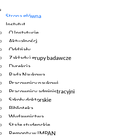
Strona główna
Instytut
O Instytucie
Aktualności
Oddziały
Zakłady i grupy badawcze
Dyrekcja
Rada Naukowa
Pracownicy naukowi
Pracownicy administracyjni
Szkoły doktorskie
Biblioteka
Wydawnictwa
Staże studenckie
Remonty w IMPAN