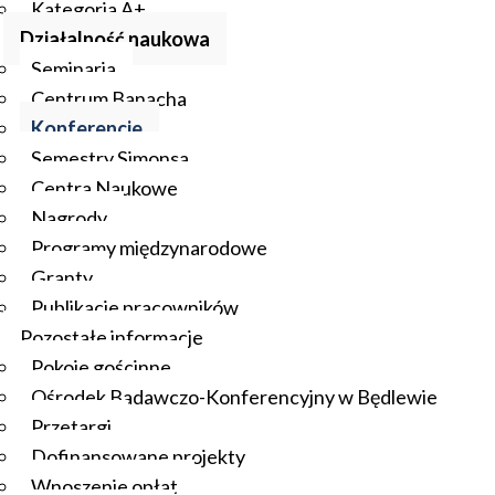
Kategoria A+
Działalność naukowa
Seminaria
Centrum Banacha
Konferencje
Semestry Simonsa
Centra Naukowe
Nagrody
Programy międzynarodowe
Granty
Publikacje pracowników
Pozostałe informacje
Pokoje gościnne
Ośrodek Badawczo-Konferencyjny w Będlewie
Przetargi
Dofinansowane projekty
Wnoszenie opłat