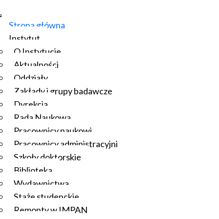
Strona główna
Instytut
O Instytucie
Aktualności
Oddziały
Zakłady i grupy badawcze
Dyrekcja
Rada Naukowa
Pracownicy naukowi
Pracownicy administracyjni
Szkoły doktorskie
Biblioteka
Wydawnictwa
Staże studenckie
Remonty w IMPAN