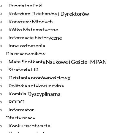
Przydatne linki
Kolegium Dziekanów i Dyrektorów
Kongresy Młodych
Kółko Matematyczne
Informacje historyczne
Inne ogłoszenia
Dla pracowników
Małe Spotkania Naukowe i Goście IM PAN
Strategia HR
Działania prorównościowe
Polityka antykorupcyjna
Komisja Dyscyplinarna
RODO
Informator
Oferty pracy
Konkursy otwarte