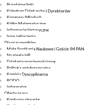
Przydatne linki
Kolegium Dziekanów i Dyrektorów
Kongresy Młodych
Kółko Matematyczne
Informacje historyczne
Inne ogłoszenia
Dla pracowników
Małe Spotkania Naukowe i Goście IM PAN
Strategia HR
Działania prorównościowe
Polityka antykorupcyjna
Komisja Dyscyplinarna
RODO
Informator
Oferty pracy
Konkursy otwarte