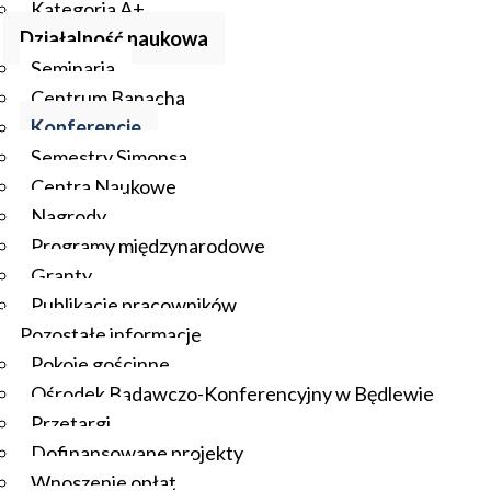
Kategoria A+
Działalność naukowa
Seminaria
Centrum Banacha
Konferencje
Semestry Simonsa
Centra Naukowe
Nagrody
Programy międzynarodowe
Granty
Publikacje pracowników
Pozostałe informacje
Pokoje gościnne
Ośrodek Badawczo-Konferencyjny w Będlewie
Przetargi
Dofinansowane projekty
Wnoszenie opłat