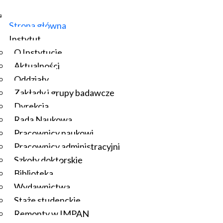
Strona główna
Instytut
O Instytucie
Aktualności
Oddziały
Zakłady i grupy badawcze
Dyrekcja
Rada Naukowa
Pracownicy naukowi
Pracownicy administracyjni
Szkoły doktorskie
Biblioteka
Wydawnictwa
Staże studenckie
Remonty w IMPAN