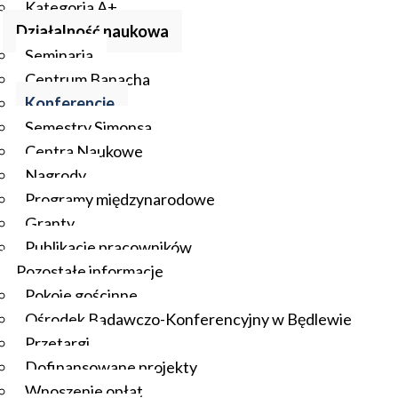
Kategoria A+
Działalność naukowa
Seminaria
Centrum Banacha
Konferencje
Semestry Simonsa
Centra Naukowe
Nagrody
Programy międzynarodowe
Granty
Publikacje pracowników
Pozostałe informacje
Pokoje gościnne
Ośrodek Badawczo-Konferencyjny w Będlewie
Przetargi
Dofinansowane projekty
Wnoszenie opłat