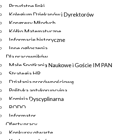
Przydatne linki
Kolegium Dziekanów i Dyrektorów
Kongresy Młodych
Kółko Matematyczne
Informacje historyczne
Inne ogłoszenia
Dla pracowników
Małe Spotkania Naukowe i Goście IM PAN
Strategia HR
Działania prorównościowe
Polityka antykorupcyjna
Komisja Dyscyplinarna
RODO
Informator
Oferty pracy
Konkursy otwarte