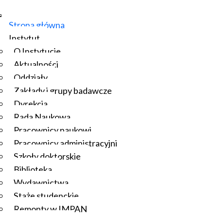
Strona główna
Instytut
O Instytucie
Aktualności
Oddziały
Zakłady i grupy badawcze
Dyrekcja
Rada Naukowa
Pracownicy naukowi
Pracownicy administracyjni
Szkoły doktorskie
Biblioteka
Wydawnictwa
Staże studenckie
Remonty w IMPAN