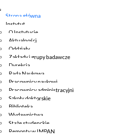
Strona główna
Instytut
O Instytucie
Aktualności
Oddziały
Zakłady i grupy badawcze
Dyrekcja
Rada Naukowa
Pracownicy naukowi
Pracownicy administracyjni
Szkoły doktorskie
Biblioteka
Wydawnictwa
Staże studenckie
Remonty w IMPAN