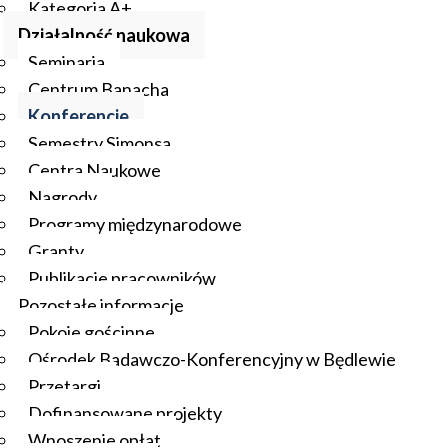
Kategoria A+
Działalność naukowa
Seminaria
Centrum Banacha
Konferencje
Semestry Simonsa
Centra Naukowe
Nagrody
Programy międzynarodowe
Granty
Publikacje pracowników
Pozostałe informacje
Pokoje gościnne
Ośrodek Badawczo-Konferencyjny w Będlewie
Przetargi
Dofinansowane projekty
Wnoszenie opłat