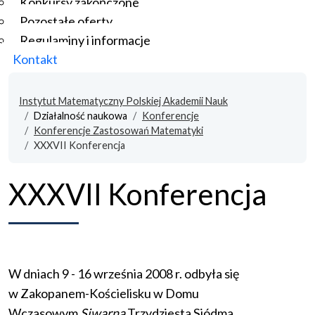
Konkursy zakończone
Pozostałe oferty
Regulaminy i informacje
Kontakt
Instytut Matematyczny Polskiej Akademii Nauk
Działalność naukowa
Konferencje
Konferencje Zastosowań Matematyki
XXXVII Konferencja
XXXVII Konferencja
W dniach 9 - 16 września 2008 r. odbyła się
w Zakopanem-Kościelisku w Domu
Wczasowym
Siwarna
Trzydziesta Siódma