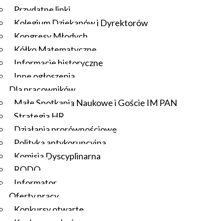
Przydatne linki
Kolegium Dziekanów i Dyrektorów
Kongresy Młodych
Kółko Matematyczne
Informacje historyczne
Inne ogłoszenia
Dla pracowników
Małe Spotkania Naukowe i Goście IM PAN
Strategia HR
Działania prorównościowe
Polityka antykorupcyjna
Komisja Dyscyplinarna
RODO
Informator
Oferty pracy
Konkursy otwarte