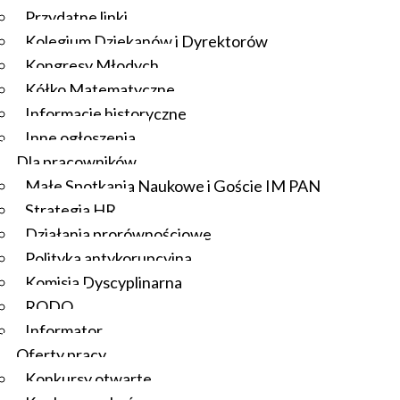
Przydatne linki
Kolegium Dziekanów i Dyrektorów
Kongresy Młodych
Kółko Matematyczne
Informacje historyczne
Inne ogłoszenia
Dla pracowników
Małe Spotkania Naukowe i Goście IM PAN
Strategia HR
Działania prorównościowe
Polityka antykorupcyjna
Komisja Dyscyplinarna
RODO
Informator
Oferty pracy
Konkursy otwarte