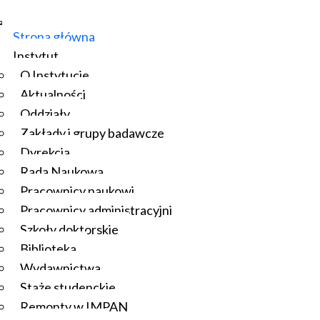
Strona główna
Instytut
O Instytucie
Aktualności
Oddziały
Zakłady i grupy badawcze
Dyrekcja
Rada Naukowa
Pracownicy naukowi
Pracownicy administracyjni
Szkoły doktorskie
Biblioteka
Wydawnictwa
Staże studenckie
Remonty w IMPAN