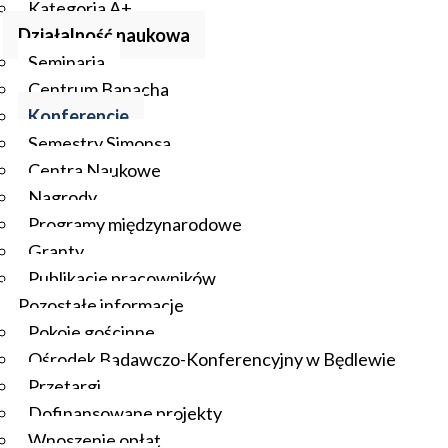
Kategoria A+
Działalność naukowa
Seminaria
Centrum Banacha
Konferencje
Semestry Simonsa
Centra Naukowe
Nagrody
Programy międzynarodowe
Granty
Publikacje pracowników
Pozostałe informacje
Pokoje gościnne
Ośrodek Badawczo-Konferencyjny w Będlewie
Przetargi
Dofinansowane projekty
Wnoszenie opłat