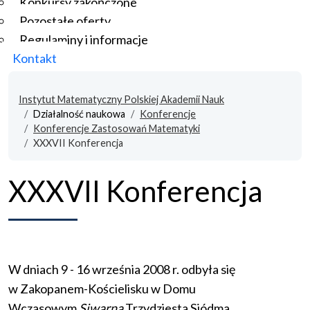
Konkursy zakończone
Pozostałe oferty
Regulaminy i informacje
Kontakt
Instytut Matematyczny Polskiej Akademii Nauk
Działalność naukowa
Konferencje
Konferencje Zastosowań Matematyki
XXXVII Konferencja
XXXVII Konferencja
W dniach 9 - 16 września 2008 r. odbyła się
w Zakopanem-Kościelisku w Domu
Wczasowym
Siwarna
Trzydziesta Siódma