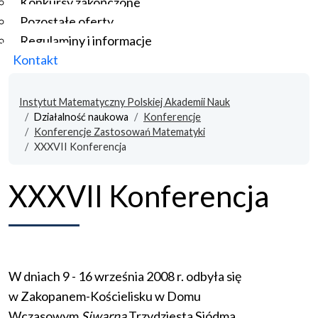
Konkursy zakończone
Pozostałe oferty
Regulaminy i informacje
Kontakt
Instytut Matematyczny Polskiej Akademii Nauk
Działalność naukowa
Konferencje
Konferencje Zastosowań Matematyki
XXXVII Konferencja
XXXVII Konferencja
W dniach 9 - 16 września 2008 r. odbyła się
w Zakopanem-Kościelisku w Domu
Wczasowym
Siwarna
Trzydziesta Siódma