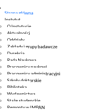
Strona główna
Instytut
O Instytucie
Aktualności
Oddziały
Zakłady i grupy badawcze
Dyrekcja
Rada Naukowa
Pracownicy naukowi
Pracownicy administracyjni
Szkoły doktorskie
Biblioteka
Wydawnictwa
Staże studenckie
Remonty w IMPAN