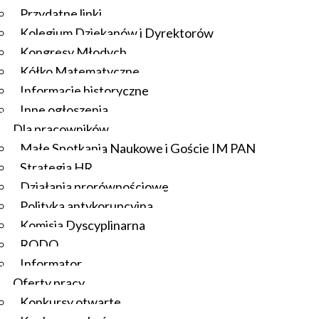
Przydatne linki
Kolegium Dziekanów i Dyrektorów
Kongresy Młodych
Kółko Matematyczne
Informacje historyczne
Inne ogłoszenia
Dla pracowników
Małe Spotkania Naukowe i Goście IM PAN
Strategia HR
Działania prorównościowe
Polityka antykorupcyjna
Komisja Dyscyplinarna
RODO
Informator
Oferty pracy
Konkursy otwarte