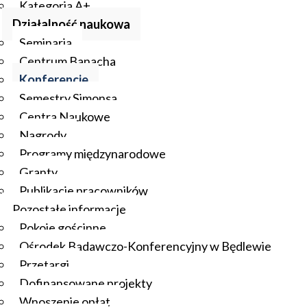
Kategoria A+
Działalność naukowa
Seminaria
Centrum Banacha
Konferencje
Semestry Simonsa
Centra Naukowe
Nagrody
Programy międzynarodowe
Granty
Publikacje pracowników
Pozostałe informacje
Pokoje gościnne
Ośrodek Badawczo-Konferencyjny w Będlewie
Przetargi
Dofinansowane projekty
Wnoszenie opłat