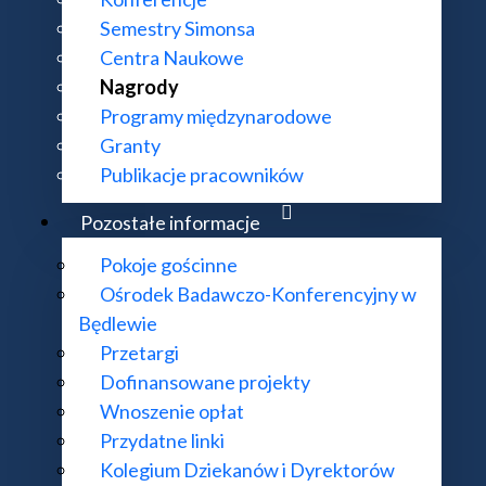
Semestry Simonsa
Centra Naukowe
Nagrody
Programy międzynarodowe
Granty
Publikacje pracowników
Pozostałe informacje
KONTAKT:
DODATKOWE 
Pokoje gościnne
Ośrodek Badawczo-Konferencyjny w
ul. Śniadeckich 8, 00-656 Warszawa
Deklaracja do
Będlewie
22 522 81 00
Mapa strony
Przetargi
im@impan.pl
Dofinansowane projekty
Wnoszenie opłat
Przydatne linki
Kolegium Dziekanów i Dyrektorów
mat działania strony i treści na niej zawartych proszę kierować na adres
supo