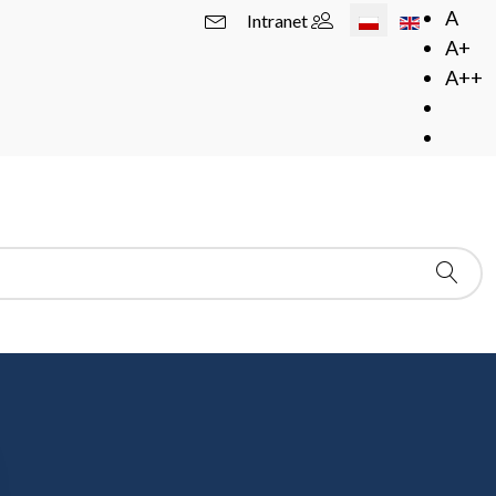
Wybierz swój język
A
Intranet
A+
A++
doktorskie
 doktorskie