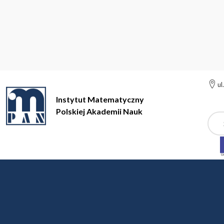
ul
Instytut Matematyczny
Polskiej Akademii Nauk
Szuk
Instytut Matematyczny Polskiej Akademii Nauk
Działalność na
Nagroda Dyrektora IM 
W latach 1980-2009 Rada Naukowa IM PAN przyznawała c