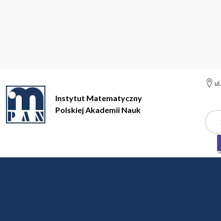
ul
Instytut Matematyczny
Polskiej Akademii Nauk
Szuk
Instytut Matematyczny Polskiej Akademii Nauk
Działalność na
Nagroda Dyrektora IM 
W latach 1980-2009 Rada Naukowa IM PAN przyznawała c