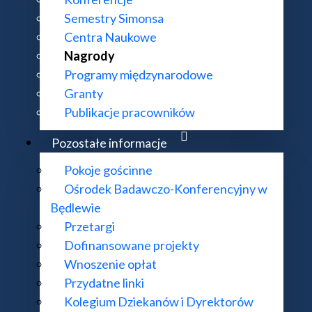
Semestry Simonsa
Centra Naukowe
Nagrody
Programy międzynarodowe
Granty
Publikacje pracowników
Pozostałe informacje
KONTAKT:
DODATKOWE 
Pokoje gościnne
Ośrodek Badawczo-Konferencyjny w
ul. Śniadeckich 8, 00-656 Warszawa
Deklaracja do
Będlewie
22 522 81 00
Mapa strony
Przetargi
im@impan.pl
Dofinansowane projekty
Wnoszenie opłat
Przydatne linki
Kolegium Dziekanów i Dyrektorów
mat działania strony i treści na niej zawartych proszę kierować na adres
supo