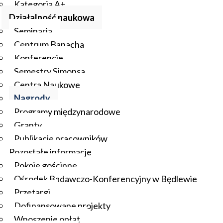
Kategoria A+
Działalność naukowa
Seminaria
Centrum Banacha
Konferencje
Semestry Simonsa
Centra Naukowe
Nagrody
Programy międzynarodowe
Granty
Publikacje pracowników
Pozostałe informacje
Pokoje gościnne
Ośrodek Badawczo-Konferencyjny w Będlewie
Przetargi
Dofinansowane projekty
Wnoszenie opłat