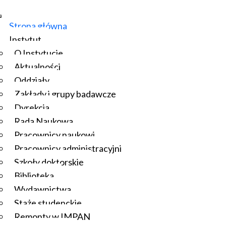
Strona główna
Instytut
O Instytucie
Aktualności
Oddziały
Zakłady i grupy badawcze
Dyrekcja
Rada Naukowa
Pracownicy naukowi
Pracownicy administracyjni
Szkoły doktorskie
Biblioteka
Wydawnictwa
Staże studenckie
Remonty w IMPAN