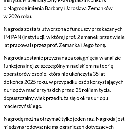
Instytut Matematyczny PAN ogłasza Konkurs
o Nagrodę imienia Barbary i Jaroslava Zemanków
w 2026 roku.
Nagroda została utworzona z funduszy przekazanych
IM PAN (instytucji, w której prof. Zemanek przez wiele
lat pracował) przez prof. Zemanka i Jego żonę.
Nagroda zostanie przyznana za osiągnięcia w analizie
funkcjonalnej ze szczególnym naciskiem na teorię
operatorów osobie, która nie ukończyła 35 lat
do końca 2025 roku. w przypadku osób korzystających
z urlopów macierzyńskich przed 35 rokiem życia,
dopuszczalny wiek przedłuża się o okres urlopu
macierzyńskiego.
Nagrodę można otrzymać tylko jeden raz. Nagroda jest
międzynarodowa: nie ma ograniczeń dotyczących