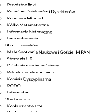
Przydatne linki
Kolegium Dziekanów i Dyrektorów
Kongresy Młodych
Kółko Matematyczne
Informacje historyczne
Inne ogłoszenia
Dla pracowników
Małe Spotkania Naukowe i Goście IM PAN
Strategia HR
Działania prorównościowe
Polityka antykorupcyjna
Komisja Dyscyplinarna
RODO
Informator
Oferty pracy
Konkursy otwarte