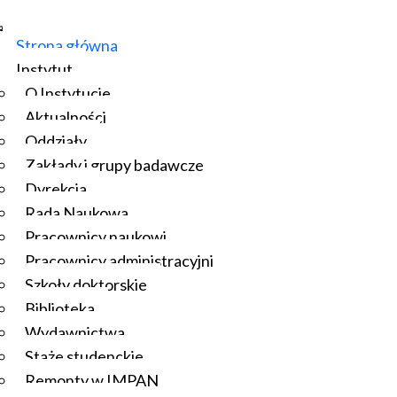
Strona główna
Instytut
O Instytucie
Aktualności
Oddziały
Zakłady i grupy badawcze
Dyrekcja
Rada Naukowa
Pracownicy naukowi
Pracownicy administracyjni
Szkoły doktorskie
Biblioteka
Wydawnictwa
Staże studenckie
Remonty w IMPAN