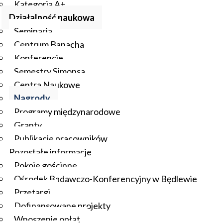
Kategoria A+
Działalność naukowa
Seminaria
Centrum Banacha
Konferencje
Semestry Simonsa
Centra Naukowe
Nagrody
Programy międzynarodowe
Granty
Publikacje pracowników
Pozostałe informacje
Pokoje gościnne
Ośrodek Badawczo-Konferencyjny w Będlewie
Przetargi
Dofinansowane projekty
Wnoszenie opłat