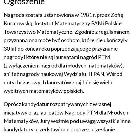
Ogłoszenie
Nagroda została ustanowiona w 1981 r. przez Zofię
Kuratowską, Instytut Matematyczny PAN i Polskie
Towarzystwo Matematyczne. Zgodnie z regulaminem,
przyznana ona może być osobom, które nie ukończyły
30 lat do końca roku poprzedzającego przyznanie
nagrody i które nie są laureatami nagród PTM
(z wyłączeniem nagród dla młodych matematyków),
ani też nagrody naukowej Wydziału III PAN. Wśród
dotychczasowych laureatów znajduje się wielu
wybitnych matematyków polskich.
Oprócz kandydatur rozpatrywanych z własnej
inicjatywy oraz laureatów Nagrody PTM dla Młodych
Matematyków, Jury weźmie pod uwagę wszystkie inne
kandydatury przedstawione poprzez przesłanie