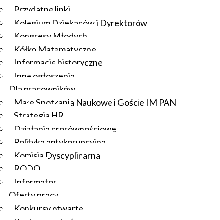
Przydatne linki
Kolegium Dziekanów i Dyrektorów
Kongresy Młodych
Kółko Matematyczne
Informacje historyczne
Inne ogłoszenia
Dla pracowników
Małe Spotkania Naukowe i Goście IM PAN
Strategia HR
Działania prorównościowe
Polityka antykorupcyjna
Komisja Dyscyplinarna
RODO
Informator
Oferty pracy
Konkursy otwarte