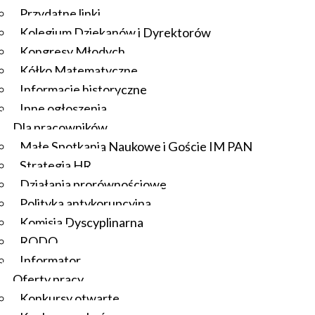
Przydatne linki
Kolegium Dziekanów i Dyrektorów
Kongresy Młodych
Kółko Matematyczne
Informacje historyczne
Inne ogłoszenia
Dla pracowników
Małe Spotkania Naukowe i Goście IM PAN
Strategia HR
Działania prorównościowe
Polityka antykorupcyjna
Komisja Dyscyplinarna
RODO
Informator
Oferty pracy
Konkursy otwarte