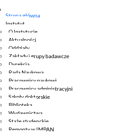
Strona główna
Instytut
O Instytucie
Aktualności
Oddziały
Zakłady i grupy badawcze
Dyrekcja
Rada Naukowa
Pracownicy naukowi
Pracownicy administracyjni
Szkoły doktorskie
Biblioteka
Wydawnictwa
Staże studenckie
Remonty w IMPAN