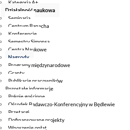
Kategoria A+
Działalność naukowa
Seminaria
Centrum Banacha
Konferencje
Semestry Simonsa
Centra Naukowe
Nagrody
Programy międzynarodowe
Granty
Publikacje pracowników
Pozostałe informacje
Pokoje gościnne
Ośrodek Badawczo-Konferencyjny w Będlewie
Przetargi
Dofinansowane projekty
Wnoszenie opłat