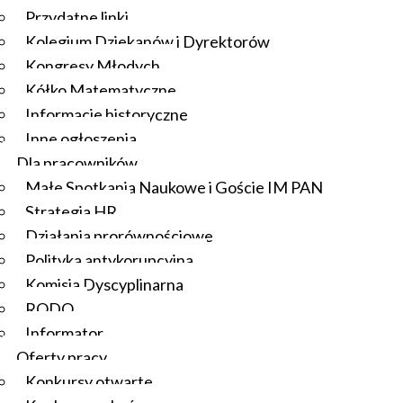
Przydatne linki
Kolegium Dziekanów i Dyrektorów
Kongresy Młodych
Kółko Matematyczne
Informacje historyczne
Inne ogłoszenia
Dla pracowników
Małe Spotkania Naukowe i Goście IM PAN
Strategia HR
Działania prorównościowe
Polityka antykorupcyjna
Komisja Dyscyplinarna
RODO
Informator
Oferty pracy
Konkursy otwarte