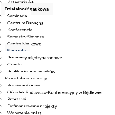
Kategoria A+
Działalność naukowa
Seminaria
Centrum Banacha
Konferencje
Semestry Simonsa
Centra Naukowe
Nagrody
Programy międzynarodowe
Granty
Publikacje pracowników
Pozostałe informacje
Pokoje gościnne
Ośrodek Badawczo-Konferencyjny w Będlewie
Przetargi
Dofinansowane projekty
Wnoszenie opłat