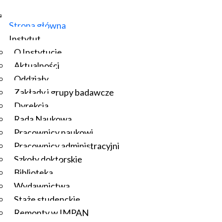
Strona główna
Instytut
O Instytucie
Aktualności
Oddziały
Zakłady i grupy badawcze
Dyrekcja
Rada Naukowa
Pracownicy naukowi
Pracownicy administracyjni
Szkoły doktorskie
Biblioteka
Wydawnictwa
Staże studenckie
Remonty w IMPAN