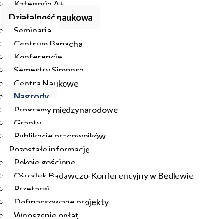
Kategoria A+
Działalność naukowa
Seminaria
Centrum Banacha
Konferencje
Semestry Simonsa
Centra Naukowe
Nagrody
Programy międzynarodowe
Granty
Publikacje pracowników
Pozostałe informacje
Pokoje gościnne
Ośrodek Badawczo-Konferencyjny w Będlewie
Przetargi
Dofinansowane projekty
Wnoszenie opłat