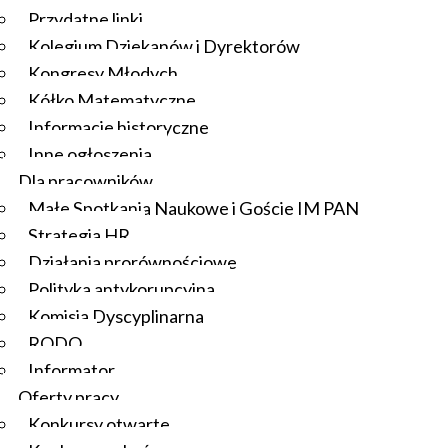
Przydatne linki
Kolegium Dziekanów i Dyrektorów
Kongresy Młodych
Kółko Matematyczne
Informacje historyczne
Inne ogłoszenia
Dla pracowników
Małe Spotkania Naukowe i Goście IM PAN
Strategia HR
Działania prorównościowe
Polityka antykorupcyjna
Komisja Dyscyplinarna
RODO
Informator
Oferty pracy
Konkursy otwarte