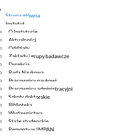
Strona główna
Instytut
O Instytucie
Aktualności
Oddziały
Zakłady i grupy badawcze
Dyrekcja
Rada Naukowa
Pracownicy naukowi
Pracownicy administracyjni
Szkoły doktorskie
Biblioteka
Wydawnictwa
Staże studenckie
Remonty w IMPAN