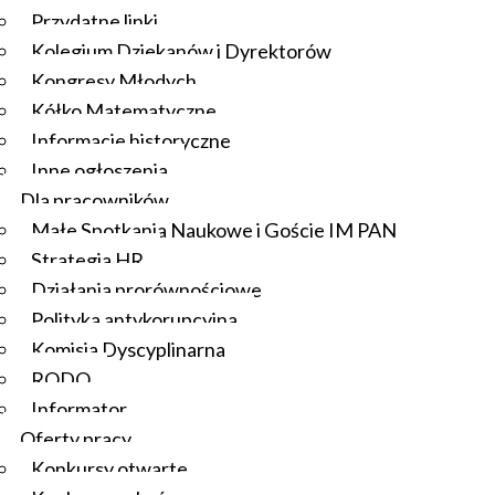
Przydatne linki
Kolegium Dziekanów i Dyrektorów
Kongresy Młodych
Kółko Matematyczne
Informacje historyczne
Inne ogłoszenia
Dla pracowników
Małe Spotkania Naukowe i Goście IM PAN
Strategia HR
Działania prorównościowe
Polityka antykorupcyjna
Komisja Dyscyplinarna
RODO
Informator
Oferty pracy
Konkursy otwarte