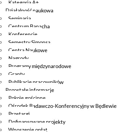
Kategoria A+
Działalność naukowa
Seminaria
Centrum Banacha
Konferencje
Semestry Simonsa
Centra Naukowe
Nagrody
Programy międzynarodowe
Granty
Publikacje pracowników
Pozostałe informacje
Pokoje gościnne
Ośrodek Badawczo-Konferencyjny w Będlewie
Przetargi
Dofinansowane projekty
Wnoszenie opłat