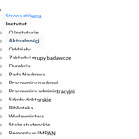
Strona główna
Instytut
O Instytucie
Aktualności
Oddziały
Zakłady i grupy badawcze
Dyrekcja
Rada Naukowa
Pracownicy naukowi
Pracownicy administracyjni
Szkoły doktorskie
Biblioteka
Wydawnictwa
Staże studenckie
Remonty w IMPAN