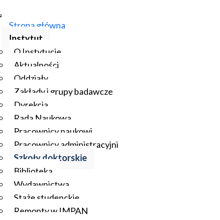
Strona główna
Instytut
O Instytucie
Aktualności
Oddziały
Zakłady i grupy badawcze
Dyrekcja
Rada Naukowa
Pracownicy naukowi
Pracownicy administracyjni
Szkoły doktorskie
Biblioteka
Wydawnictwa
Staże studenckie
Remonty w IMPAN