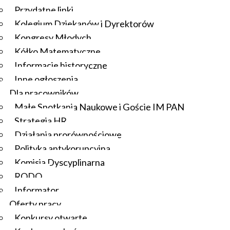
Przydatne linki
Kolegium Dziekanów i Dyrektorów
Kongresy Młodych
Kółko Matematyczne
Informacje historyczne
Inne ogłoszenia
Dla pracowników
Małe Spotkania Naukowe i Goście IM PAN
Strategia HR
Działania prorównościowe
Polityka antykorupcyjna
Komisja Dyscyplinarna
RODO
Informator
Oferty pracy
Konkursy otwarte