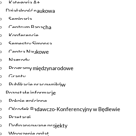
Kategoria A+
Działalność naukowa
Seminaria
Centrum Banacha
Konferencje
Semestry Simonsa
Centra Naukowe
Nagrody
Programy międzynarodowe
Granty
Publikacje pracowników
Pozostałe informacje
Pokoje gościnne
Ośrodek Badawczo-Konferencyjny w Będlewie
Przetargi
Dofinansowane projekty
Wnoszenie opłat