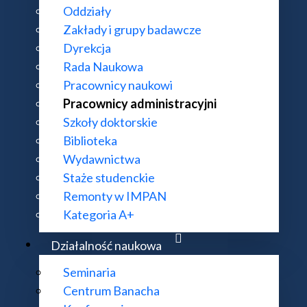
Oddziały
Zakłady i grupy badawcze
Dyrekcja
Rada Naukowa
Pracownicy naukowi
Pracownicy administracyjni
Szkoły doktorskie
Biblioteka
Wydawnictwa
 Stefana Banacha
Staże studenckie
Remonty w IMPAN
Kategoria A+
Działalność naukowa
Seminaria
Centrum Banacha