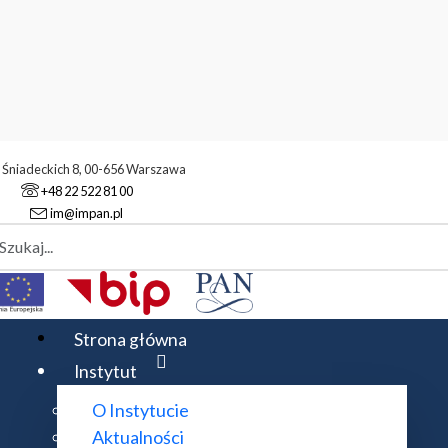
. Śniadeckich 8, 00-656 Warszawa
+48 22 522 81 00
im@impan.pl
aj
ownicy administracyjni
yjni
Strona główna
Instytut
O Instytucie
Rozwiń wszystko
Aktualności