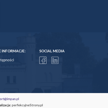
INFORMACJE:
SOCIAL MEDIA
stępności
ort@impan.pl
lizacja:
perfekcyjneStrony.pl