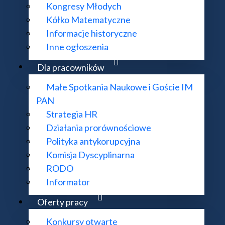
Kongresy Młodych
Kółko Matematyczne
Informacje historyczne
Inne ogłoszenia
Dla pracowników
Małe Spotkania Naukowe i Goście IM
PAN
Strategia HR
Będlewie
Działania prorównościowe
Polityka antykorupcyjna
Komisja Dyscyplinarna
RODO
Informator
Oferty pracy
Konkursy otwarte