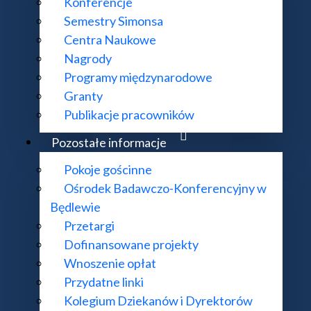
Konferencje
Semestry Simonsa
Centra Naukowe
Nagrody
Programy międzynarodowe
Granty
Publikacje pracowników
Pozostałe informacje
Pokoje gościnne
Ośrodek Badawczo-Konferencyjny w
Będlewie
Przetargi
Dofinansowane projekty
Wnoszenie opłat
Przydatne linki
Kolegium Dziekanów i Dyrektorów