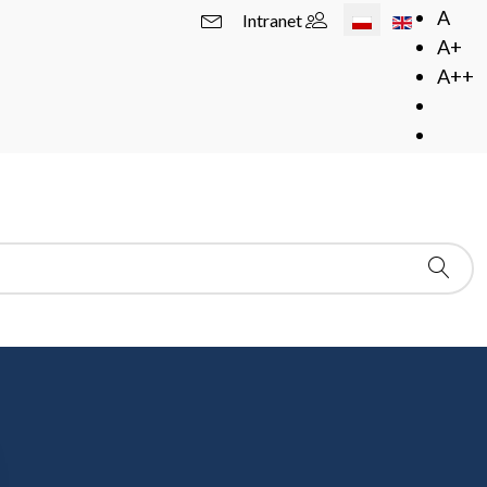
Wybierz swój język
A
Intranet
A+
A++