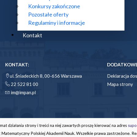
Konkursy zakończone
Pozostałe oferty
Regulaminy i informacje
Kontakt
KONTAKT:
DODATKOWE 
ul. Śniadeckich 8, 00-656 Warszawa
Deklaracja do
22 522 81 00
Mapa strony
im@impan.pl
mat działania strony i treści na niej zawartych proszę kierować na adres
supo
 Matematyczny Polskiej Akademii Nauk. Wszelkie prawa zastrzeżone. Rea