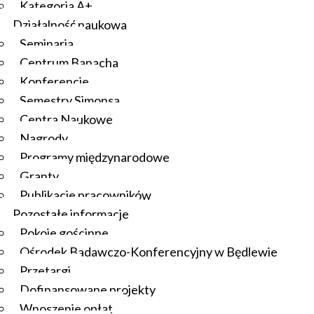
Kategoria A+
Działalność naukowa
Seminaria
Centrum Banacha
Konferencje
Semestry Simonsa
Centra Naukowe
Nagrody
Programy międzynarodowe
Granty
Publikacje pracowników
Pozostałe informacje
Pokoje gościnne
Ośrodek Badawczo-Konferencyjny w Będlewie
Przetargi
Dofinansowane projekty
Wnoszenie opłat