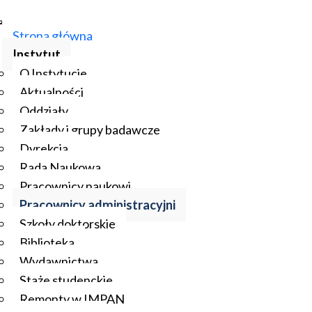
Strona główna
Instytut
O Instytucie
Aktualności
Oddziały
Zakłady i grupy badawcze
Dyrekcja
Rada Naukowa
Pracownicy naukowi
Pracownicy administracyjni
Szkoły doktorskie
Biblioteka
Wydawnictwa
Staże studenckie
Remonty w IMPAN