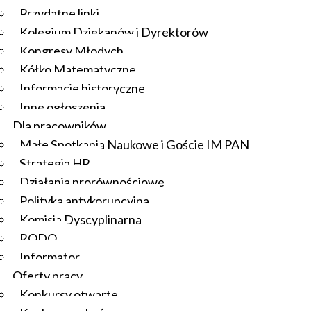
Przydatne linki
Kolegium Dziekanów i Dyrektorów
Kongresy Młodych
Kółko Matematyczne
Informacje historyczne
Inne ogłoszenia
Dla pracowników
Małe Spotkania Naukowe i Goście IM PAN
Strategia HR
Działania prorównościowe
Polityka antykorupcyjna
Komisja Dyscyplinarna
RODO
Informator
Oferty pracy
Konkursy otwarte