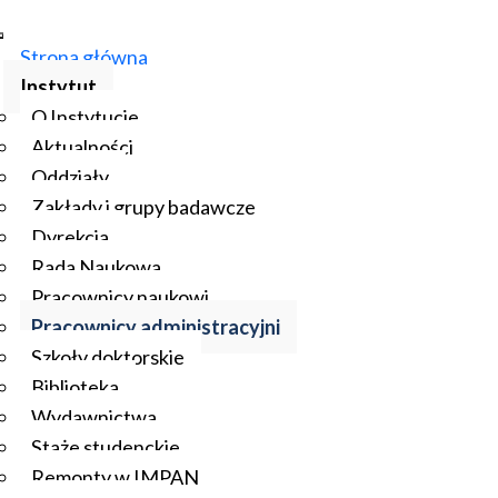
Strona główna
Instytut
O Instytucie
Aktualności
Oddziały
Zakłady i grupy badawcze
Dyrekcja
Rada Naukowa
Pracownicy naukowi
Pracownicy administracyjni
Szkoły doktorskie
Biblioteka
Wydawnictwa
Staże studenckie
Remonty w IMPAN