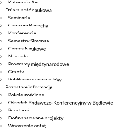
Kategoria A+
Działalność naukowa
Seminaria
Centrum Banacha
Konferencje
Semestry Simonsa
Centra Naukowe
Nagrody
Programy międzynarodowe
Granty
Publikacje pracowników
Pozostałe informacje
Pokoje gościnne
Ośrodek Badawczo-Konferencyjny w Będlewie
Przetargi
Dofinansowane projekty
Wnoszenie opłat