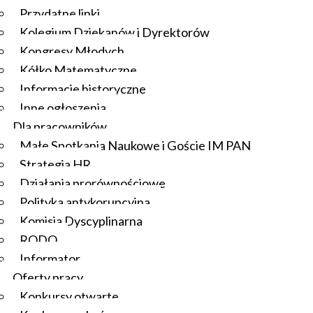
Przydatne linki
Kolegium Dziekanów i Dyrektorów
Kongresy Młodych
Kółko Matematyczne
Informacje historyczne
Inne ogłoszenia
Dla pracowników
Małe Spotkania Naukowe i Goście IM PAN
Strategia HR
Działania prorównościowe
Polityka antykorupcyjna
Komisja Dyscyplinarna
RODO
Informator
Oferty pracy
Konkursy otwarte