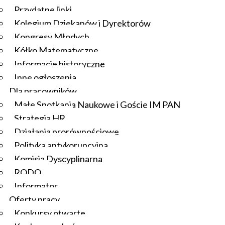
Przydatne linki
Kolegium Dziekanów i Dyrektorów
Kongresy Młodych
Kółko Matematyczne
Informacje historyczne
Inne ogłoszenia
Dla pracowników
Małe Spotkania Naukowe i Goście IM PAN
Strategia HR
Działania prorównościowe
Polityka antykorupcyjna
Komisja Dyscyplinarna
RODO
Informator
Oferty pracy
Konkursy otwarte