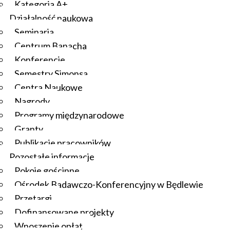
Kategoria A+
Działalność naukowa
Seminaria
Centrum Banacha
Konferencje
Semestry Simonsa
Centra Naukowe
Nagrody
Programy międzynarodowe
Granty
Publikacje pracowników
Pozostałe informacje
Pokoje gościnne
Ośrodek Badawczo-Konferencyjny w Będlewie
Przetargi
Dofinansowane projekty
Wnoszenie opłat