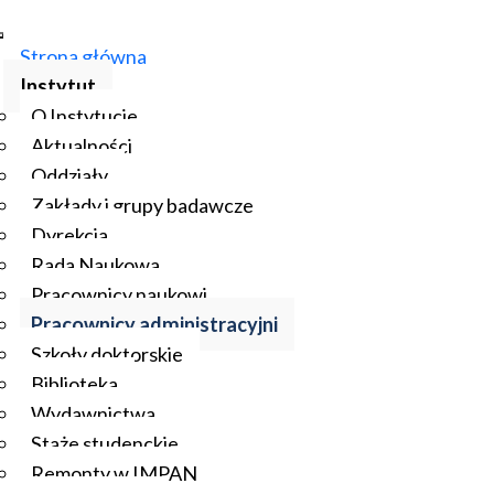
Strona główna
Instytut
O Instytucie
Aktualności
Oddziały
Zakłady i grupy badawcze
Dyrekcja
Rada Naukowa
Pracownicy naukowi
Pracownicy administracyjni
Szkoły doktorskie
Biblioteka
Wydawnictwa
Staże studenckie
Remonty w IMPAN