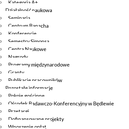
Kategoria A+
Działalność naukowa
Seminaria
Centrum Banacha
Konferencje
Semestry Simonsa
Centra Naukowe
Nagrody
Programy międzynarodowe
Granty
Publikacje pracowników
Pozostałe informacje
Pokoje gościnne
Ośrodek Badawczo-Konferencyjny w Będlewie
Przetargi
Dofinansowane projekty
Wnoszenie opłat