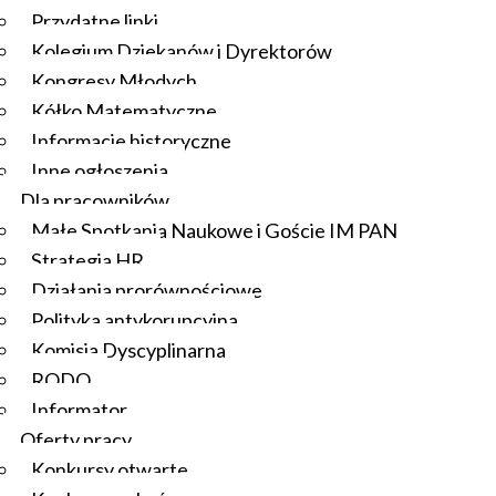
Przydatne linki
Kolegium Dziekanów i Dyrektorów
Kongresy Młodych
Kółko Matematyczne
Informacje historyczne
Inne ogłoszenia
Dla pracowników
Małe Spotkania Naukowe i Goście IM PAN
Strategia HR
Działania prorównościowe
Polityka antykorupcyjna
Komisja Dyscyplinarna
RODO
Informator
Oferty pracy
Konkursy otwarte