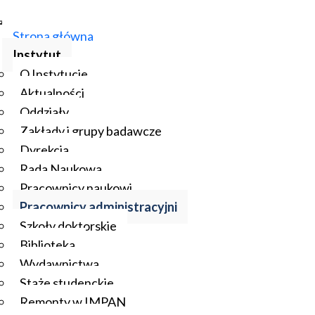
Strona główna
Instytut
O Instytucie
Aktualności
Oddziały
Zakłady i grupy badawcze
Dyrekcja
Rada Naukowa
Pracownicy naukowi
Pracownicy administracyjni
Szkoły doktorskie
Biblioteka
Wydawnictwa
Staże studenckie
Remonty w IMPAN