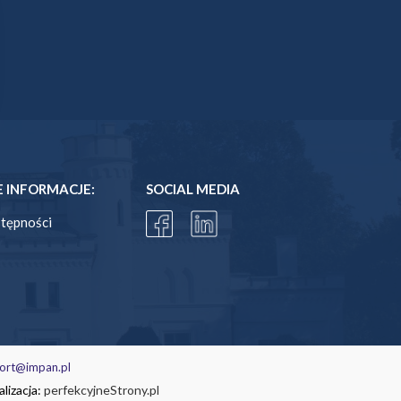
INFORMACJE:
SOCIAL MEDIA
stępności
ort@impan.pl
lizacja:
perfekcyjneStrony.pl