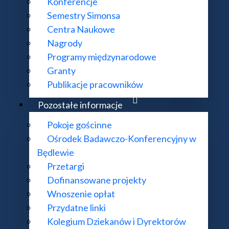
Konferencje
Semestry Simonsa
Centra Naukowe
Nagrody
Programy międzynarodowe
Granty
Publikacje pracowników
Pozostałe informacje
Pokoje gościnne
Ośrodek Badawczo-Konferencyjny w
Będlewie
Przetargi
Dofinansowane projekty
Wnoszenie opłat
Przydatne linki
Kolegium Dziekanów i Dyrektorów