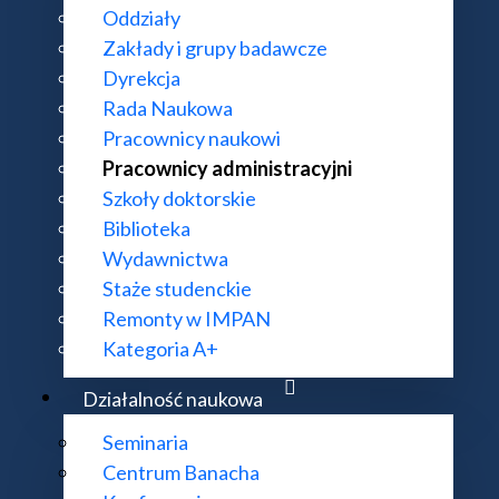
Oddziały
Zakłady i grupy badawcze
Dyrekcja
Rada Naukowa
Pracownicy naukowi
Pracownicy administracyjni
Szkoły doktorskie
Biblioteka
Wydawnictwa
 Stefana Banacha
Staże studenckie
Remonty w IMPAN
Kategoria A+
Działalność naukowa
Seminaria
Centrum Banacha