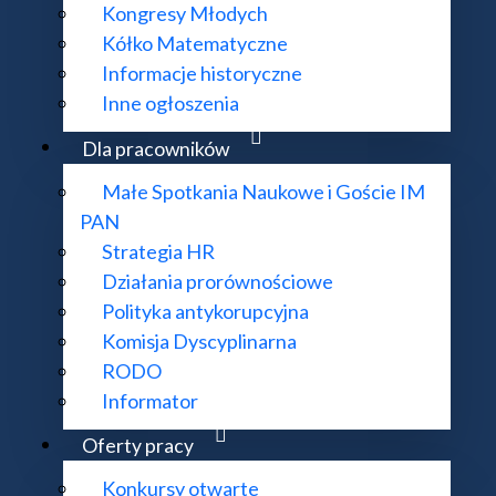
Kongresy Młodych
Kółko Matematyczne
Informacje historyczne
Inne ogłoszenia
Dla pracowników
Małe Spotkania Naukowe i Goście IM
PAN
Strategia HR
Będlewie
Działania prorównościowe
Polityka antykorupcyjna
Komisja Dyscyplinarna
RODO
Informator
Oferty pracy
Konkursy otwarte