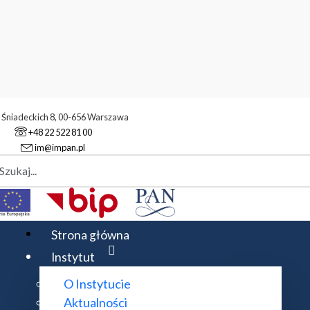
. Śniadeckich 8, 00-656 Warszawa
+48 22 522 81 00
im@impan.pl
aj
ownicy administracyjni
yjni
Strona główna
Instytut
O Instytucie
Rozwiń wszystko
Aktualności