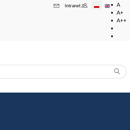
Wybierz swój język
A
Intranet
A+
A++