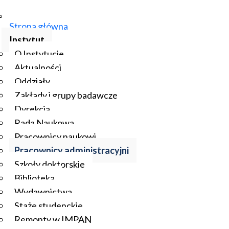
Strona główna
Instytut
O Instytucie
Aktualności
Oddziały
Zakłady i grupy badawcze
Dyrekcja
Rada Naukowa
Pracownicy naukowi
Pracownicy administracyjni
Szkoły doktorskie
Biblioteka
Wydawnictwa
Staże studenckie
Remonty w IMPAN