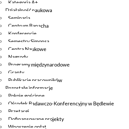
Kategoria A+
Działalność naukowa
Seminaria
Centrum Banacha
Konferencje
Semestry Simonsa
Centra Naukowe
Nagrody
Programy międzynarodowe
Granty
Publikacje pracowników
Pozostałe informacje
Pokoje gościnne
Ośrodek Badawczo-Konferencyjny w Będlewie
Przetargi
Dofinansowane projekty
Wnoszenie opłat