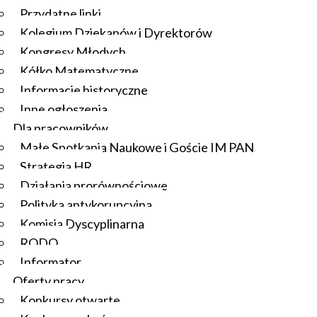
Przydatne linki
Kolegium Dziekanów i Dyrektorów
Kongresy Młodych
Kółko Matematyczne
Informacje historyczne
Inne ogłoszenia
Dla pracowników
Małe Spotkania Naukowe i Goście IM PAN
Strategia HR
Działania prorównościowe
Polityka antykorupcyjna
Komisja Dyscyplinarna
RODO
Informator
Oferty pracy
Konkursy otwarte