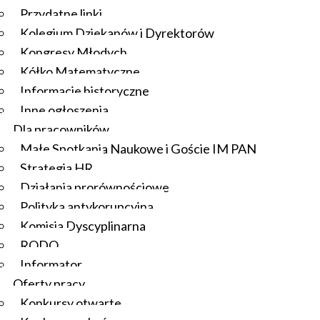
Przydatne linki
Kolegium Dziekanów i Dyrektorów
Kongresy Młodych
Kółko Matematyczne
Informacje historyczne
Inne ogłoszenia
Dla pracowników
Małe Spotkania Naukowe i Goście IM PAN
Strategia HR
Działania prorównościowe
Polityka antykorupcyjna
Komisja Dyscyplinarna
RODO
Informator
Oferty pracy
Konkursy otwarte