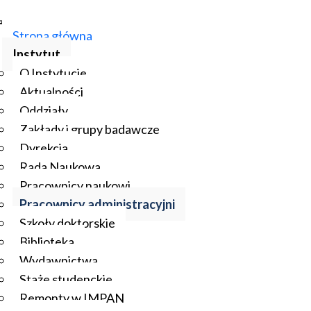
Strona główna
Instytut
O Instytucie
Aktualności
Oddziały
Zakłady i grupy badawcze
Dyrekcja
Rada Naukowa
Pracownicy naukowi
Pracownicy administracyjni
Szkoły doktorskie
Biblioteka
Wydawnictwa
Staże studenckie
Remonty w IMPAN