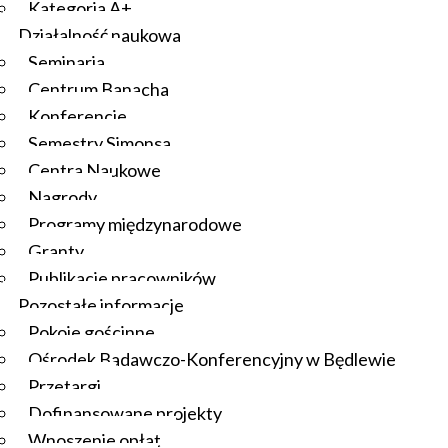
Kategoria A+
Działalność naukowa
Seminaria
Centrum Banacha
Konferencje
Semestry Simonsa
Centra Naukowe
Nagrody
Programy międzynarodowe
Granty
Publikacje pracowników
Pozostałe informacje
Pokoje gościnne
Ośrodek Badawczo-Konferencyjny w Będlewie
Przetargi
Dofinansowane projekty
Wnoszenie opłat